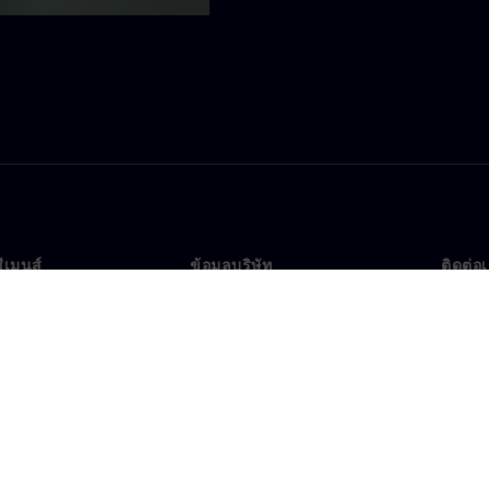
ซีเมนส์
ข้อมูลบริษัท
ติดต่อ
บเรา
บริษัท
ติดต่อ
นผู้นำ
นักลงทุนสัมพันธ์
สำนัก
รและประชาสัมพันธ์
กลยุทธ์