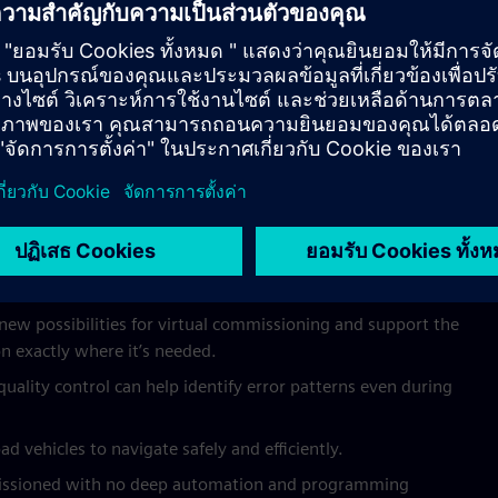
omate the automation
’re capable of finding solutions autonomously without
ized units with integrated and autonomous automation (like
lug-and-operate” system and fast, flexible commissioning.
new possibilities for virtual commissioning and support the
on exactly where it’s needed.
uality control can help identify error patterns even during
 vehicles to navigate safely and efficiently.
missioned with no deep automation and programming