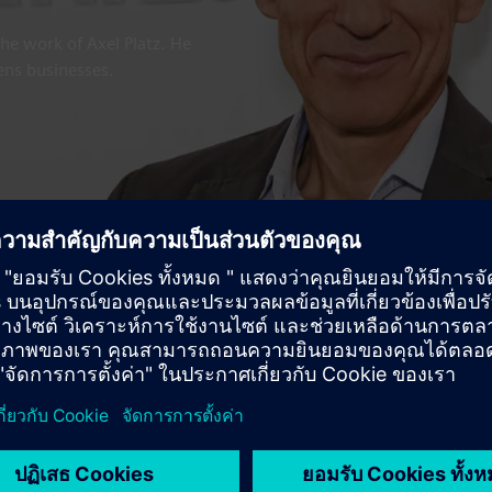
the work of Axel Platz. He
mens businesses.
signer, 'Technology with Purpos