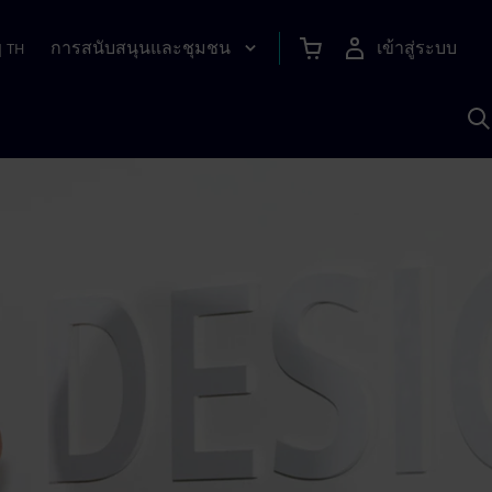
การสนับสนุนและชุมชน
เข้าสู่ระบบ
|
TH
ค
ด
เ
A