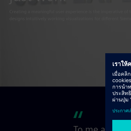
Creating a meaningful user experience is the imperative of 
designs intuitively working visualizations for different Sie
To me as a de