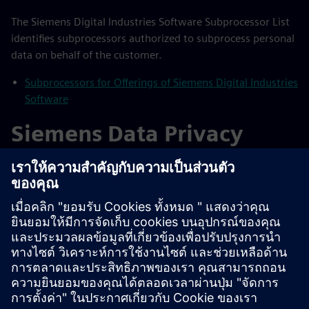
The Siemens Digital Industries Software Subprocessor List
identifies subprocessors authorized to subprocess personal
data on behalf of the customer.
Subprocessors for Offerings of Siemens Digital Industries
Software
Siemens Data Privacy
Trust Center
Explore the
Siemens Data Privacy Trust Center
to learn how
privacy is built into everything we do.