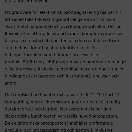
bristande efterlevnad.
Programvara för elektronisk batchregistrering hjälper till
att säkerställa tillverkningskontroll genom att minska
skrot, batchpappersfel och överflödiga kontroller. Det ger
flexibiliteten att modellera och ändra komplexa processer
baserat på masterbatchposten och den realtidsfeedback
som behövs för att snabbt identifiera och lösa
batchpostproblem som hämmar process- och
produktförbättring. eBR-programvaran hanterar en mängd
olika processer, inklusive personliga och autologa terapier,
biodiagnostik (reagenser och instrument), analyser och
andra.
Elektroniska batchposter måste vara helt 21 CFR Part 11-
kompatibla, med elektroniska signaturer och fullständig
dataintegritet och lagring. När systemet skapar den
elektroniska batchposten verkställs huvudbatchposten.
Den elektroniska batchposten innehåller omfattande
produkt- och processspårning och kontroll, inklusive