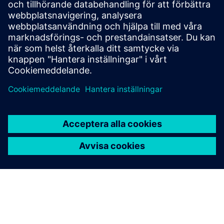
Läs mer om Opcenter Execution Pharma
Plattformen som hjälper dig att vinna loppet mot tiden
tillhandahåller elektroniska batchregister för
läkemedelsindustrin.
Läs mer