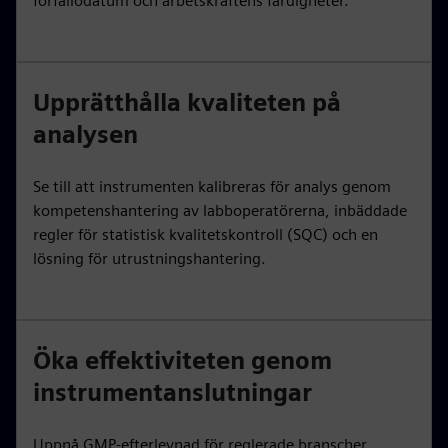
förfallodatum och arbetskraftens färdigheter.
Upprätthålla kvaliteten på
analysen
Se till att instrumenten kalibreras för analys genom
kompetenshantering av labboperatörerna, inbäddade
regler för statistisk kvalitetskontroll (SQC) och en
lösning för utrustningshantering.
Öka effektiviteten genom
instrumentanslutningar
Uppnå GMP-efterlevnad för reglerade branscher