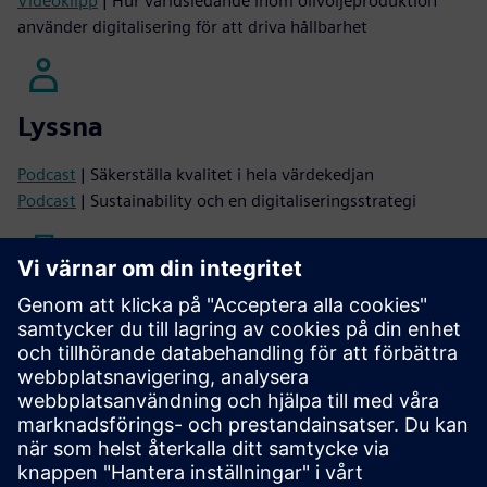
Videoklipp
| Hur världsledande inom olivoljeproduktion
använder digitalisering för att driva hållbarhet
Lyssna
Podcast
| Säkerställa kvalitet i hela värdekedjan
Podcast
| Sustainability och en digitaliseringsstrategi
Läsa
Fallstudie
| Använda digitalisering för att förbättra
hållbarheten genom att minska förbrukningen av papper,
bläck och energi
Blogg
| Låsa upp digital transformation i CPG: Styr
framtiden för innovativa personliga produkter