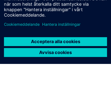
Lyssna
Podcast
| Sustainability och hur en digital tvilling påverkar
användningen av energiresurser
Podcast
| Förstå fördelarna med PLM
Läsa
Blogg
| Ta itu med dagens industriella
hållbarhetsutmaningar med digital programvara
E-bok
| Upptäck hur en molnbaserad PLM kan främja
innovation och samarbete med Teamcenter X