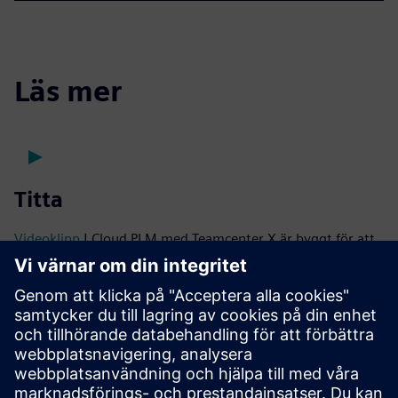
Läs mer
Titta
Videoklipp
| Cloud PLM med Teamcenter X är byggt för att
växa i takt med att ditt företag växer
Webbseminarium på begäran
| Uppnå
koldioxidminskningsmål och arbeta lönsamt genom att
balansera produktkostnad och koldioxidavtryck tidigt i
livscykeln