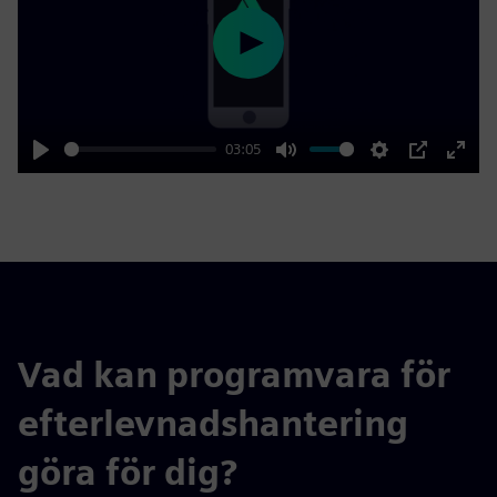
Play
03:05
Play
Mute
Settings
PIP
Enter
fulls
Vad kan programvara för
efterlevnadshantering
göra för dig?