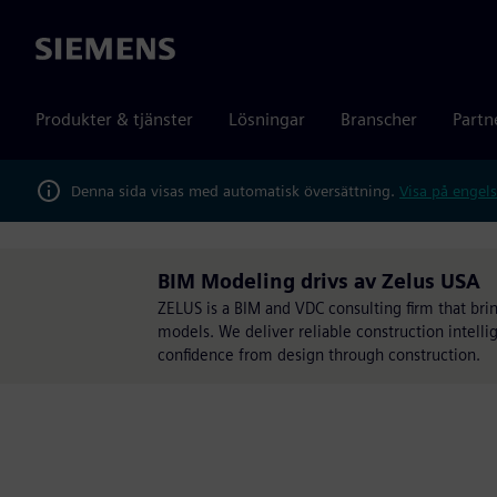
Siemens
Produkter & tjänster
Lösningar
Branscher
Partn
Denna sida visas med automatisk översättning.
Visa på engels
BIM Modeling drivs av Zelus USA
ZELUS is a BIM and VDC consulting firm that brin
models. We deliver reliable construction intell
confidence from design through construction.