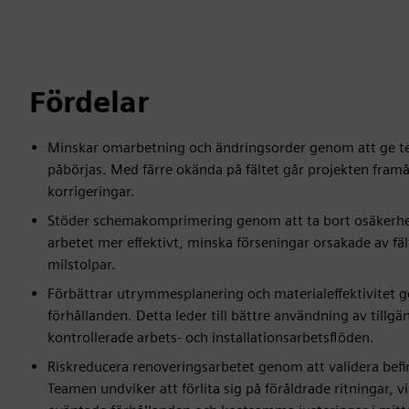
Fördelar
Minskar omarbetning och ändringsorder genom att ge tea
påbörjas. Med färre okända på fältet går projekten fra
korrigeringar.
Stöder schemakomprimering genom att ta bort osäkerhet
arbetet mer effektivt, minska förseningar orsakade av fält
milstolpar.
Förbättrar utrymmesplanering och materialeffektivitet g
förhållanden. Detta leder till bättre användning av tillg
kontrollerade arbets- och installationsarbetsflöden.
Riskreducera renoveringsarbetet genom att validera befi
Teamen undviker att förlita sig på föråldrade ritningar, 