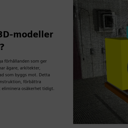
3D-modeller
?
ga förhållanden som ger
nar ägare, arkitekter,
vad som byggs mot. Detta
nstruktion, förbättra
liminera osäkerhet tidigt.