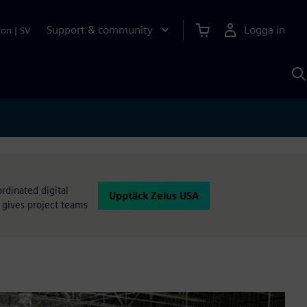
Support & community
Logga in
ion
|
SV
S
m
S
A
rdinated digital
Upptäck Zelus USA
 gives project teams