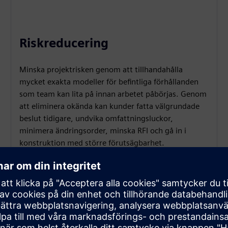
Riskreducering
Minska projektrisken genom att tillhandahålla
mycket exakta modeller för befintliga förhållanden
som team kan lita på innan arbetet påbörjas. Genom
att eliminera okända kan kunder fatta välgrundade
beslut tidigare, undvika omfattningsluckor,
minimera ändringsorder, minska RFI och gå in i
konstruktion med större förutsägbarhet.