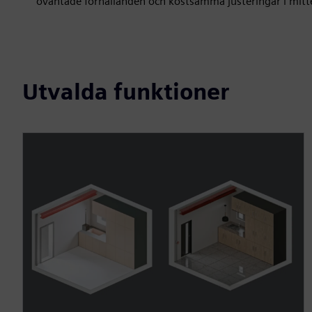
oväntade förhållanden och kostsamma justeringar i mitte
Utvalda funktioner