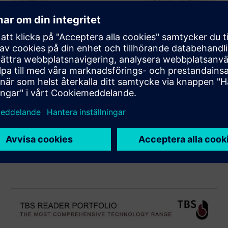
Automatiserad
kortinnehavarsynkronisering
till TBS biometriska delsystem
Kortinnehavare hanteras fullt ut i Siemens-
plattformen: operatörer kan använda det välbekanta
GUI för att hantera kortinnehavare.
Kortinnehavarens data synkroniseras automatiskt till
TBS-delsystemet, vilket gör det möjligt att läsa RFID-
kort eller ange PIN-kod på TBS-läsare.