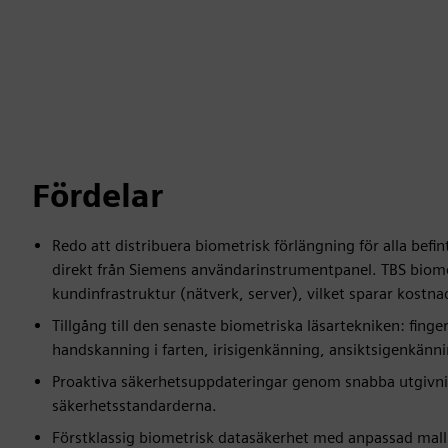
Fördelar
Redo att distribuera biometrisk förlängning för alla befi
direkt från Siemens användarinstrumentpanel. TBS biometr
kundinfrastruktur (nätverk, server), vilket sparar kostnad
Tillgång till den senaste biometriska läsartekniken: finge
handskanning i farten, irisigenkänning, ansiktsigenkänni
Proaktiva säkerhetsuppdateringar genom snabba utgivnin
säkerhetsstandarderna.
Förstklassig biometrisk datasäkerhet med anpassad mall