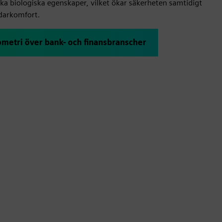
a biologiska egenskaper, vilket ökar säkerheten samtidigt
darkomfort.
ometri över bank- och finansbranscher