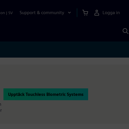
Support & community
Logga in
ion
|
SV
S
m
S
A
Upptäck Touchless Biometric Systems
h
r