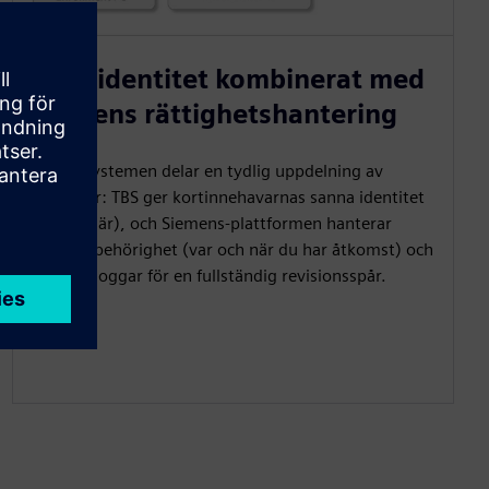
Äkta identitet kombinerat med
Siemens rättighetshantering
De två systemen delar en tydlig uppdelning av
uppgifter: TBS ger kortinnehavarnas sanna identitet
(vem du är), och Siemens-plattformen hanterar
åtkomstbehörighet (var och när du har åtkomst) och
åtkomstloggar för en fullständig revisionsspår.