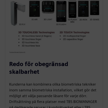
Redo för obegränsad
skalbarhet
Kunderna kan kombinera olika biometriska tekniker
inom samma biometriska installation, vilket gör det
möjligt att välja passande läsare för varje dörr.
Driftsättning på flera platser med TBS BIOMANAGER
på dedikerade servrar i kundnätverket eller i TBS