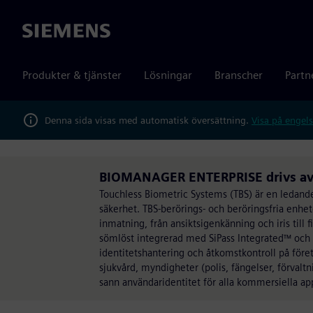
Siemens
Produkter & tjänster
Lösningar
Branscher
Partn
Denna sida visas med automatisk översättning.
Visa på engels
BIOMANAGER ENTERPRISE drivs av 
Touchless Biometric Systems (TBS) är en ledand
säkerhet. TBS-berörings- och beröringsfria enhe
inmatning, från ansiktsigenkänning och iris ti
sömlöst integrerad med SiPass Integrated™ och 
identitetshantering och åtkomstkontroll på föret
sjukvård, myndigheter (polis, fängelser, förvalt
sann användaridentitet för alla kommersiella appl