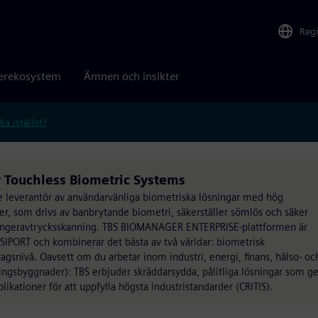
Reg
erekosystem
Ämnen och insikter
ka istället?
Touchless Biometric Systems
e leverantör av användarvänliga biometriska lösningar med hög
ter, som drivs av banbrytande biometri, säkerställer sömlös och säker
ll fingeravtrycksskanning. TBS BIOMANAGER ENTERPRISE-plattformen är
SIPORT och kombinerar det bästa av två världar: biometrisk
agsnivå. Oavsett om du arbetar inom industri, energi, finans, hälso- oc
ningsbyggnader): TBS erbjuder skräddarsydda, pålitliga lösningar som ge
ikationer för att uppfylla högsta industristandarder (CRITIS).