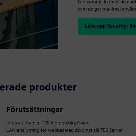
kan komma in med sina unik
som de ger maximal använ
Låsa upp Security: Bi
terade produkter
Förutsättningar
Integration med TBS biometriska läsare
LAN-anslutning för webbaserad åtkomst till TBS Server