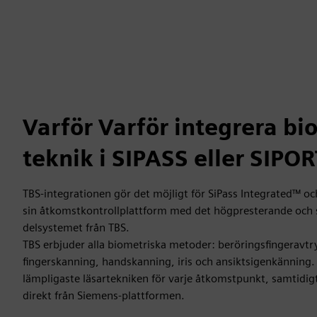
Varför Varför integrera bi
teknik i SIPASS eller SIPO
TBS-integrationen gör det möjligt för SiPass Integrated™ o
sin åtkomstkontrollplattform med det högpresterande och 
delsystemet från TBS.
TBS erbjuder alla biometriska metoder: beröringsfingeravtry
fingerskanning, handskanning, iris och ansiktsigenkänning. 
lämpligaste läsartekniken för varje åtkomstpunkt, samtidi
direkt från Siemens-plattformen.