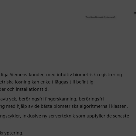
ntliga Siemens-kunder, med intuitiv biometrisk registrering
iska lösning kan enkelt läggas till befintlig
er och installationstid.
ravtryck, beröringsfri fingerskanning, beröringsfri
ng med hjälp av de bästa biometriska algoritmerna i klassen.
gscykler, inklusive ny serverteknik som uppfyller de senaste
kryptering.