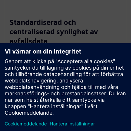
Standardiserad och
centraliserad synlighet av
avfallsdata
Skapar en enda sanningskälla för avfallsdata genom
att standardisera indata och centralisera all
information på en plattform. Detta förbättrar
transparensen, säkerställer enhetlighet mellan team
och möjliggör snabbare och säkrare beslutsfattande
baserat på tillförlitliga data.