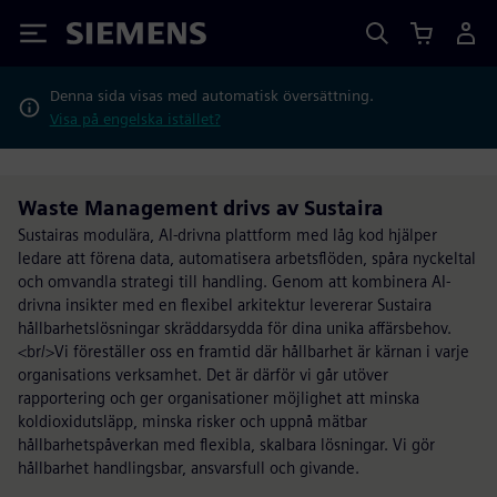
Siemens
Denna sida visas med automatisk översättning.
Visa på engelska istället?
Waste Management drivs av Sustaira
Sustairas modulära, AI-drivna plattform med låg kod hjälper
ledare att förena data, automatisera arbetsflöden, spåra nyckeltal
och omvandla strategi till handling. Genom att kombinera AI-
drivna insikter med en flexibel arkitektur levererar Sustaira
hållbarhetslösningar skräddarsydda för dina unika affärsbehov.
<br/>Vi föreställer oss en framtid där hållbarhet är kärnan i varje
organisations verksamhet. Det är därför vi går utöver
rapportering och ger organisationer möjlighet att minska
koldioxidutsläpp, minska risker och uppnå mätbar
hållbarhetspåverkan med flexibla, skalbara lösningar. Vi gör
hållbarhet handlingsbar, ansvarsfull och givande.