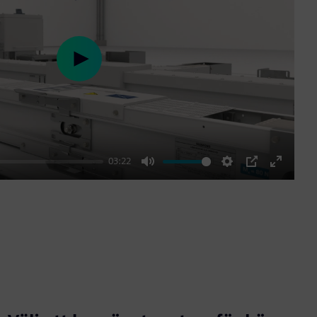
Play
03:22
Mute
Settings
PIP
Enter
fullscre