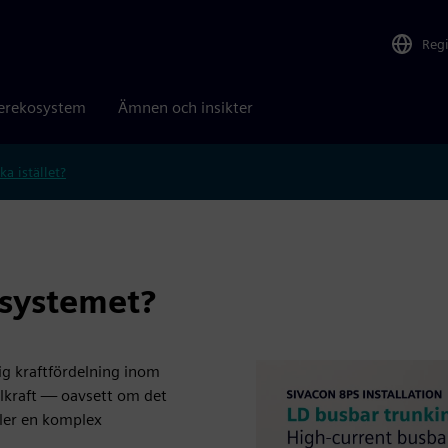
Reg
erekosystem
Ämnen och insikter
ka istället?
systemet?
lig kraftfördelning inom
lkraft — oavsett om det
ller en komplex