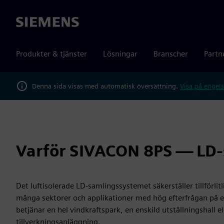
Siemens
Produkter & tjänster
Lösningar
Branscher
Partn
Denna sida visas med automatisk översättning.
Visa på engels
Varför SIVACON 8PS — LD-
Det luftisolerade LD-samlingssystemet säkerställer tillförlit
många sektorer och applikationer med hög efterfrågan på e
betjänar en hel vindkraftspark, en enskild utställningshall e
tillverkningsanläggning.