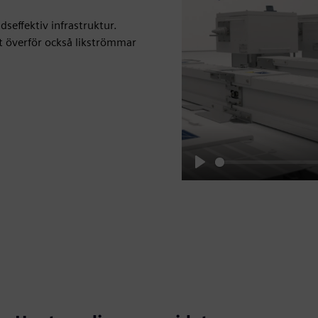
seffektiv infrastruktur.
t överför också likströmmar
Play