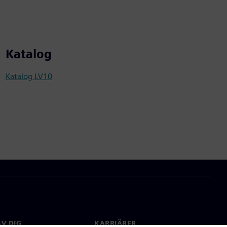
Katalog
Katalog LV10
V DIG
KARRIÄRER