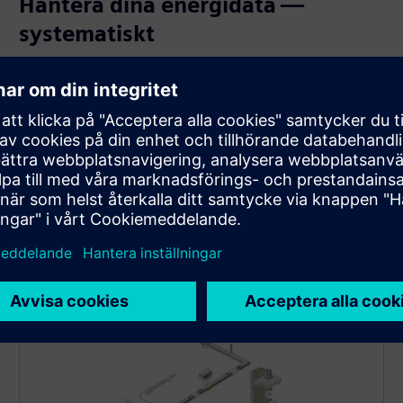
Hantera dina energidata —
systematiskt
Powerline 2.0-tekniken möjliggör snabb dataöverföring
direkt via samlingsskenorna, utan ytterligare ledningar.
Perfekt för transparent drift i din bransch eller
infrastruktur, eller elektromobilitetsinfrastruktur.