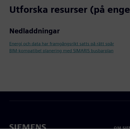
Utforska resurser (på enge
Nedladdningar
Energi och data har framgångsrikt satts på rätt spår
BIM-kompatibel planering med SIMARIS busbarplan
OM SIE