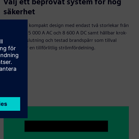
Välj ett beprövat system för hög
säkerhet
Robust och kompakt design med endast två storlekar från
1 100 A till 5 000 A AC och 8 600 A DC samt hållbar krok-
och bultanslutning och testad brandspärr som tillval
säkerställer en tillförlitlig strömfördelning.