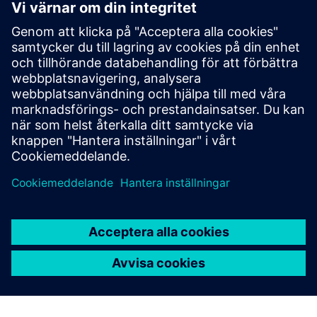
Verktyg
Kataloger och online
beställningssystem
Katalog LV70
Katalog LV10
SIVACON 8PS - BD2-system på SiePortal