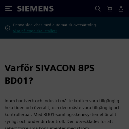
Siemens
Denna sida visas med automatisk översättning.
Visa på engelska istället?
Varför SIVACON 8PS
BD01?
Inom hantverk och industri måste kraften vara tillgänglig
hela tiden och överallt, och den måste vara tillgänglig och
kontrollerbar. Med BD01-samlingsskenesystemet är allt
synligt och under din kontroll. Den utvecklades för att
säkert förse små konsumenter med ström.