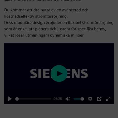
Du kommer att dra nytta av en avancerad och
kostnadseffektiv strömförsörjning.
Dess modulära design erbjuder en flexibel strömförsörjning
som är enkel att planera och justera för specifika behov,
vilket löser utmaningar i dynamiska miljöer.
Play
04:20
Play
Mute
Settings
PIP
Enter
fulls