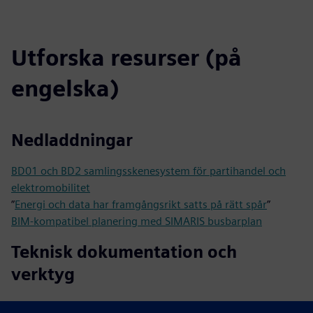
Utforska resurser (på
engelska)
Nedladdningar
BD01 och BD2 samlingsskenesystem för partihandel och
elektromobilitet
”
Energi och data har framgångsrikt satts på rätt spår
”
BIM-kompatibel planering med SIMARIS busbarplan
Teknisk dokumentation och
verktyg
Teknisk dokumentation