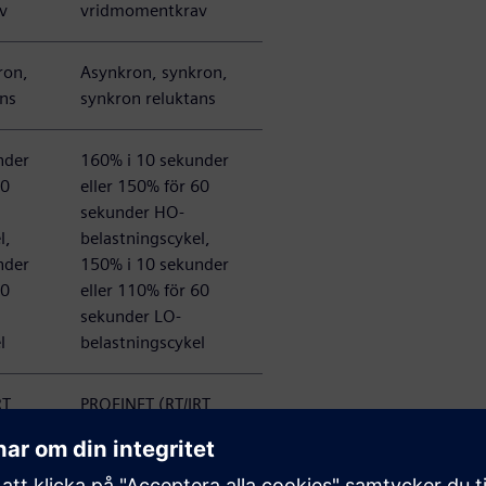
v
vridmomentkrav
ron,
Asynkron, synkron,
ans
synkron reluktans
nder
160% i 10 sekunder
60
eller 150% för 60
sekunder HO-
l,
belastningscykel,
nder
150% i 10 sekunder
60
eller 110% för 60
sekunder LO-
l
belastningscykel
T,
PROFINET (RT/IRT,
ndans)
MRP & S2 redundans)
PROFIBUS DP
ETHERNET/IP