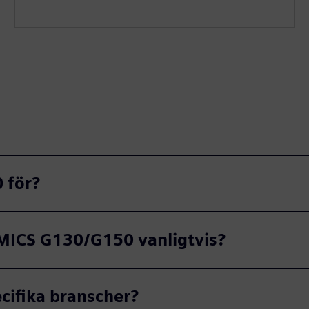
 för?
AMICS G130/G150 vanligtvis?
ecifika branscher?