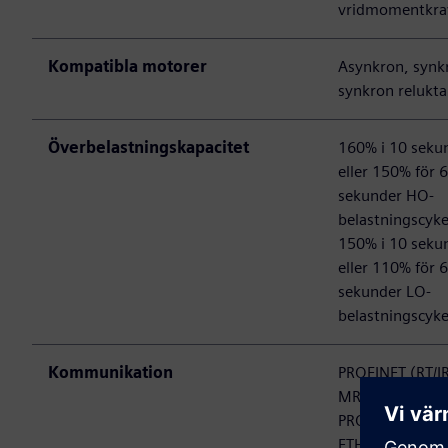
vridmomentkra
Kompatibla motorer
Asynkron, synk
synkron relukt
Överbelastningskapacitet
160% i 10 seku
eller 150% för 
sekunder HO-
belastningscyke
150% i 10 seku
eller 110% för 
sekunder LO-
belastningscyke
Kommunikation
PROFINET (RT/IR
MRP & S2 redu
PROFIBUS DP
ETHERNET/IP