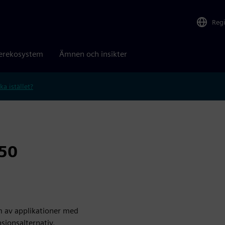
Reg
erekosystem
Ämnen och insikter
ka istället?
50
 av applikationer med
nsionsalternativ.