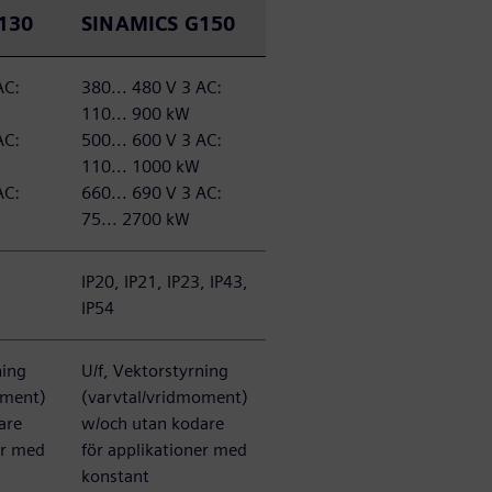
130
SINAMICS G150
AC:
380... 480 V 3 AC:
110... 900 kW
AC:
500... 600 V 3 AC:
110... 1000 kW
AC:
660... 690 V 3 AC:
75... 2700 kW
IP20, IP21, IP23, IP43,
IP54
ning
U/f, Vektorstyrning
oment)
(varvtal/vridmoment)
are
w/och utan kodare
er med
för applikationer med
konstant