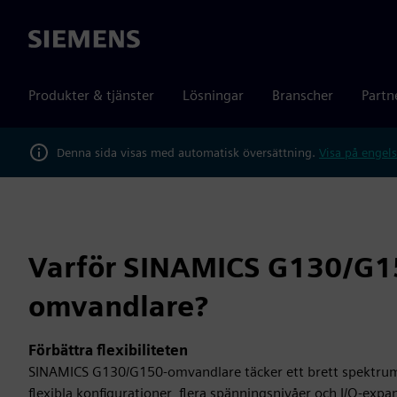
Siemens
Produkter & tjänster
Lösningar
Branscher
Partn
Denna sida visas med automatisk översättning.
Visa på engels
Varför SINAMICS G130/G1
omvandlare?
Förbättra flexibiliteten
SINAMICS G130/G150-omvandlare täcker ett brett spektrum
flexibla konfigurationer, flera spänningsnivåer och I/O-expa