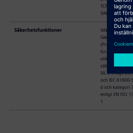
TCP MODBUS
SINAMICS Länk
Säkerhetsfunktioner
SINAMICS
Säkerhetsinteg
(ProfiSafe),
Grundläggande
olika utökade
säkerhetsfunkti
SIL 2 enligt IEC
och IEC 61800-5
d och kategori 
enligt EN ISO 1
1