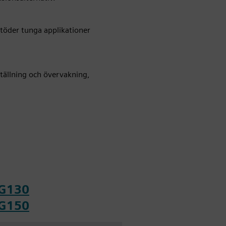
stöder tunga applikationer
tällning och övervakning,
 G130
 G150