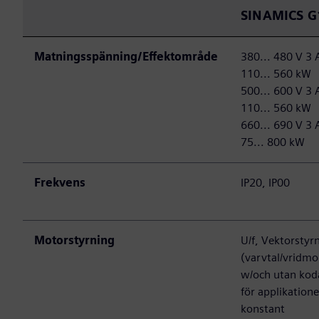
SINAMICS G
Matningsspänning/Effektområde
380... 480 V 3 
110... 560 kW
500... 600 V 3 
110... 560 kW
660... 690 V 3 
75... 800 kW
Frekvens
IP20, IP00
Motorstyrning
U/f, Vektorstyr
(varvtal/vridm
w/och utan kod
för applikation
konstant