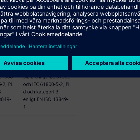
TCP MODBUS
SINAMICS Länk
SINAMICS
rerad
Säkerhetsintegrerad
(ProfiSafe),
 och
Grundläggande och
olika utökade
oner,
säkerhetsfunktioner,
 61508
SIL 2 enligt IEC 61508
-2, PL
och IEC 61800-5-2, PL
3
d och kategori 3
3849-
enligt EN ISO 13849-
1