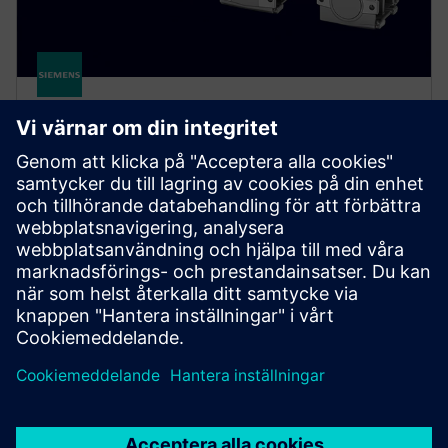
Servo Geared Motors -
SIMOTICS S-1FG1
Get a fully assembled, tested, and ready-to-run
solution. Our servo geared motors deliver high
precision and dynamic performance for a wide range
of applications.