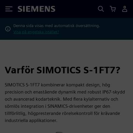
Siemens
Denna sida visas med automatisk översättning.
Visa på engelska istället?
Varför SIMOTICS S-1FT7?
SIMOTICS S-1FT7 kombinerar kompakt design, hög
precision och enastående dynamik med robust IP67-skydd
och avancerad kodarteknik. Med flera kylalternativ och
sömlös integration i SINAMICS-drivenheter ger den
tillförlitlig, högpresterande rörelsekontroll för krävande
industriella applikationer.