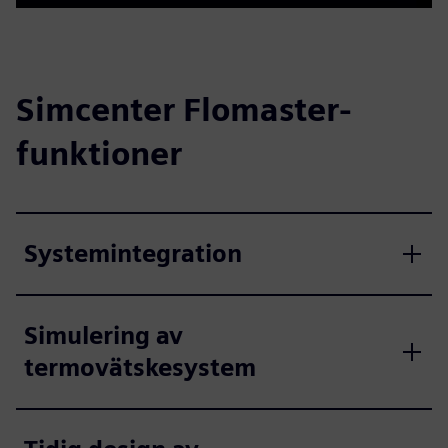
Play
Mute
Enable
Settings
PIP
Enter
captions
fulls
Simcenter Flomaster-
funktioner
Systemintegration
Simulering av
termovätskesystem