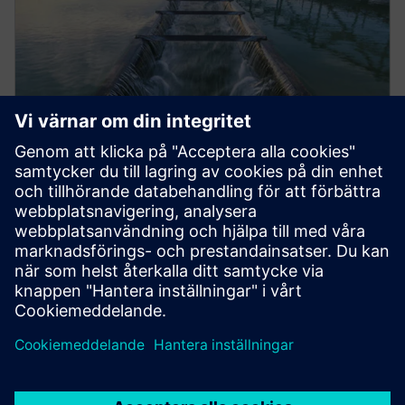
WHITE PAPER
Vattenpumpat lagringssystem
Att använda Simcenter Flomaster för att förstå
vattenpumpad lagring som är ett väl beprövat
koncept för energilagring.