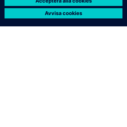
OM SIEMENS
FÖRETAGSINFORMATION
HÖR AV DIG
KARRIÄRER