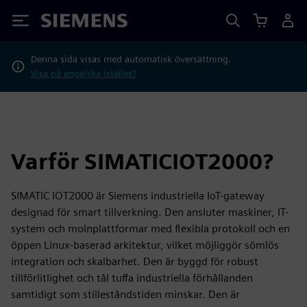
Siemens
Denna sida visas med automatisk översättning.
Visa på engelska istället?
Varför SIMATICIOT2000?
SIMATIC IOT2000 är Siemens industriella IoT-gateway
designad för smart tillverkning. Den ansluter maskiner, IT-
system och molnplattformar med flexibla protokoll och en
öppen Linux-baserad arkitektur, vilket möjliggör sömlös
integration och skalbarhet. Den är byggd för robust
tillförlitlighet och tål tuffa industriella förhållanden
samtidigt som stilleståndstiden minskar. Den är