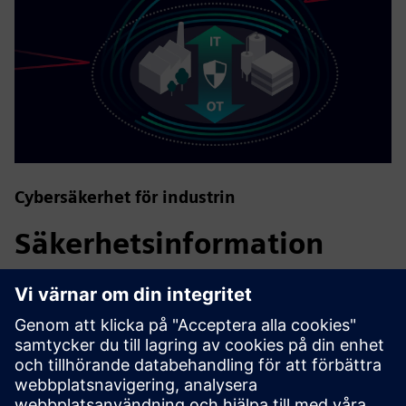
Cybersäkerhet för industrin
Säkerhetsinformation
För att skydda anläggningar, system, maskiner och nätverk
mot cyberhot är det nödvändigt att implementera — och
kontinuerligt upprätthålla — ett holistiskt, toppmodernt
industriellt säkerhetskoncept. Siemens produkter och
lösningar utgör bara en del av ett sådant koncept. För mer
information om industriell säkerhet, besök.