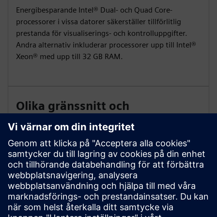
Energibesparande Intel® Dual- och Quad Core-
processorer i vissa datorer säkerställer tillförlitlig
prestanda för visualiserings- och kontrolluppgifter.
Andra alternativ inkluderar processorer upp till Intel®
Xeon® med upp till 32 GB RAM.
Olika gränssnitt och
konfigurationer
Alternativen inkluderar 4x USB 3.1, 3x Gbit Ethernet,
RS 232/RS 485/RS 422, M.2 Solid State-Drive (SSD), 4x
USB 3.2 Gen2, 4x Ethernet-gränssnitt (RJ45) och 2x
DisplayPort (DP1.4-kompatibel, 1.3 validerad upp till
4kp60).