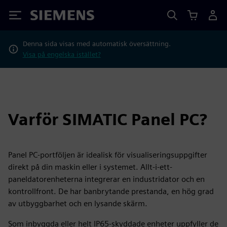
Siemens
Denna sida visas med automatisk översättning.
Visa på engelska istället?
Varför SIMATIC Panel PC?
Panel PC-portföljen är idealisk för visualiseringsuppgifter
direkt på din maskin eller i systemet. Allt-i-ett-
paneldatorenheterna integrerar en industridator och en
kontrollfront. De har banbrytande prestanda, en hög grad
av utbyggbarhet och en lysande skärm.
Som inbyggda eller helt IP65-skyddade enheter uppfyller de