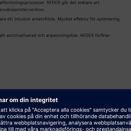
tallformningsprocesser. AFDEX gör det enklare att
 användarintervention.
e ett intuitivt arbetsflöde. Mycket effektiv för optimering
elt automatiserad och anpassningsbar. AFDEX förfinar