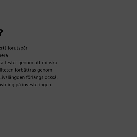
?
rt) förutspår
mera
ka tester genom att minska
liteten förbättras genom
Livslängden förlängs också,
astning på investeringen.