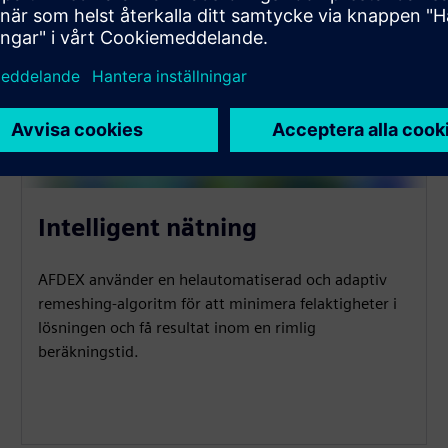
Intelligent nätning
AFDEX använder en helautomatiserad och adaptiv
remeshing-algoritm för att minimera felaktigheter i
lösningen och få resultat inom en rimlig
beräkningstid.