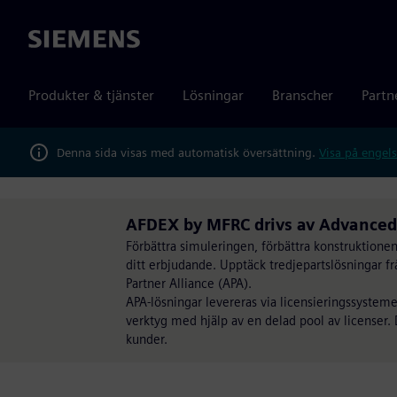
Siemens
Produkter & tjänster
Lösningar
Branscher
Partn
Denna sida visas med automatisk översättning.
Visa på engels
AFDEX by MFRC drivs av Advanced 
Förbättra simuleringen, förbättra konstruktion
ditt erbjudande. Upptäck tredjepartslösningar f
Partner Alliance (APA).
APA-lösningar levereras via licensieringssystemet
verktyg med hjälp av en delad pool av licenser.
kunder.