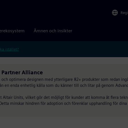
Reg
erekosystem
Ämnen och insikter
ka istället?
Partner Alliance
en och optimera designen med ytterligare 82+ produkter som redan ingå
rån en enda enhetlig källa som du känner till och litar på genom Advan
 Altair Units, vilket gör det möjligt för kunder att komma åt flera tekn
 Detta minskar hindren för adoption och förenklar upphandling för dina