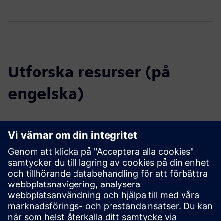
Utforska resurser (på
engelska)
Nedladdningar
Katalog SICAM FSI
Profil SICAM FSI
Anbudsspecifikationer
SiePortal - Webbutik
SICAM FSI på SiePortal