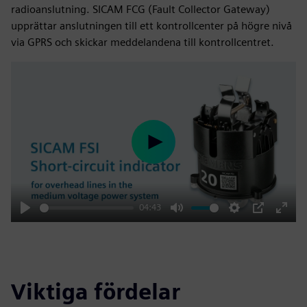
radioanslutning. SICAM FCG (Fault Collector Gateway)
upprättar anslutningen till ett kontrollcenter på högre nivå
via GPRS och skickar meddelandena till kontrollcentret.
Play
04:43
Play
Mute
Settings
PIP
Enter
fulls
Viktiga fördelar