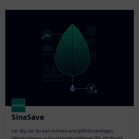
SinaSave
Lär dig var du kan minska energiförbrukningen,
elkostnaderna och koldioxidutsläppen för att förstå