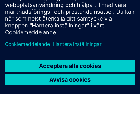
omvandlare ger exakta resultat för gasanalys och
volymflödesmätning.