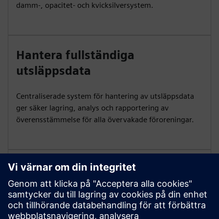
damm-, opacitet- och kvicksilversystem.
Hantera fullständiga
utsläppsdata
Centraliserade system för hantering av utsläppsdata
ger säker lagring, analys och rapportering av
överensstämmelse för alla övervakade föroreningar.
Säkerställ tillförlitlig
provhantering
Konditioneringsenheter med pumpar, kylare och NOx-