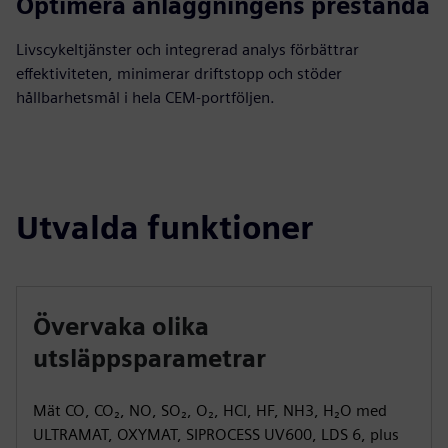
Optimera anläggningens prestanda
Livscykeltjänster och integrerad analys förbättrar
effektiviteten, minimerar driftstopp och stöder
hållbarhetsmål i hela CEM-portföljen.
Utvalda funktioner
Övervaka olika
utsläppsparametrar
Mät CO, CO₂, NO, SO₂, O₂, HCl, HF, NH3, H₂O med
ULTRAMAT, OXYMAT, SIPROCESS UV600, LDS 6, plus