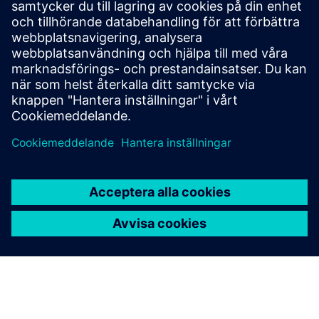
Läs bloggen
Få nya perspektiv på PLM Components och PLM-marknaden
i allmänhet.
Besök PLM Components blogg