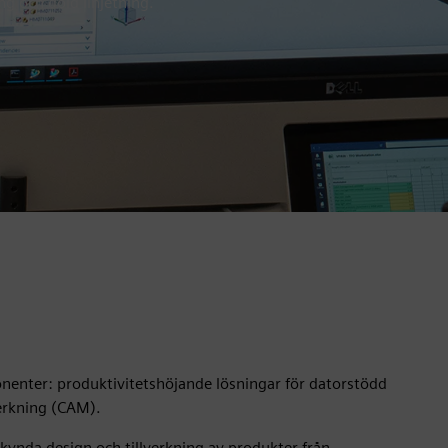
ng och dold linjetning.
enter: produktivitetshöjande lösningar för datorstödd
verkning (CAM).
kynda design och tillverkning av produkter från