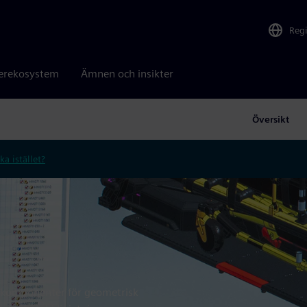
Reg
erekosystem
Ämnen och insikter
Översikt
ka istället?
-komponenter för geometrisk