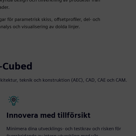
ader.
för parametrisk skiss, offsetprofiler, del- och
alys och visualisering av dolda linjer.
D-Cubed
arkitektur, teknik och konstruktion (AEC), CAD, CAE och CAM.
Innovera med tillförsikt
Minimera dina utvecklings- och testkrav och risken för
överskridande av intern utveckling med vår