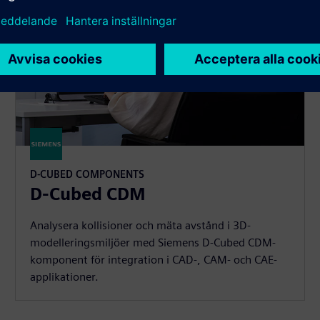
D-CUBED COMPONENTS
D-Cubed CDM
Analysera kollisioner och mäta avstånd i 3D-
modelleringsmiljöer med Siemens D-Cubed CDM-
komponent för integration i CAD-, CAM- och CAE-
applikationer.