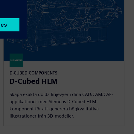
D-CUBED COMPONENTS
D-Cubed HLM
Skapa exakta dolda linjevyer i dina CAD/CAM/CAE-
applikationer med Siemens D-Cubed HLM-
komponent för att generera högkvalitativa
illustrationer från 3D-modeller.