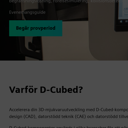
begränsningslösning, rörelsesimulering, kollisionsdetekteri
Evenemangsguide
Begär provperiod
Varför D-Cubed?
Accelerera din 3D-mjukvaruutveckling med D-Cubed-kompon
design (CAD), datorstödd teknik (CAE) och datorstödd till
D-Cubed-komponenter används i olika branscher för att pås