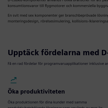
konsumtionsvaror till flygmotorer och kommersiella byggn
En svit med sex komponenter ger branschbeprövade lösningar 
monteringsdesign, rörelsesimulering, kollisions-/klareringsan
Upptäck fördelarna med 
Få en rad fördelar för programvaruapplikationer inklusive 
Öka produktiviteten
Öka produktionen för dina kunder med samma
produktivitetshöjande lösningar som används av mer än