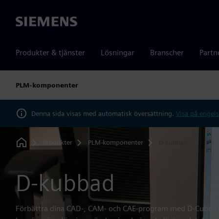
Siemens
Produkter & tjänster
Lösningar
Branscher
Partn
PLM-komponenter
Denna sida visas med automatisk översättning.
Visa på engels
Produkter
PLM-komponenter
D-kubbad
Home
D-kubbad
Förbättra dina CAD-, CAM- och CAE-program med D-Cubed