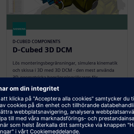
D-CUBED COMPONENTS
D-Cubed 3D DCM
Lös monteringsbegränsningar, simulera kinematik
och skissa i 3D med 3D DCM - den mest använda
3D-geometriska begränsningslösaren för
CAD/CAM/CAE-applikationer.