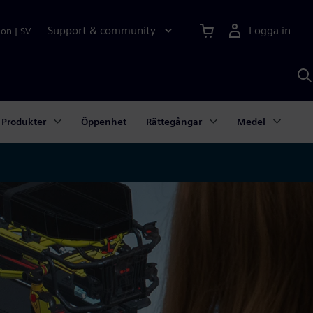
Support & community
Logga in
ion
|
SV
S
m
S
A
Produkter
Öppenhet
Rättegångar
Medel