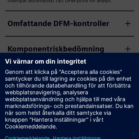
tillämpar automatiskt rätt DFM-profil för analys.
Omfattande DFM-kontroller
Komponentriskbedömning
DFM-profilsamarbete
Monteringspaneldesign och
optimering