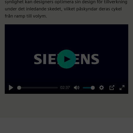
synlighet kan designers optimera sin design för tillverkning
under det inledande skedet, vilket påskyndar deras cykel
från ramp till volym.
Play
02:37
Play
Mute
Settings
PIP
Enter
fulls