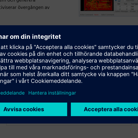
tiviserar övergången av
Designa tillverkningspaneler
Skapa en multi-PCB-panel snabbt med hjälp av
paneldesignfunktionerna. Välj den automatiska
panelguiden, ange några grundläggande parametrar
och panellayouten med minimalt materialavfall är
utformad för dig.