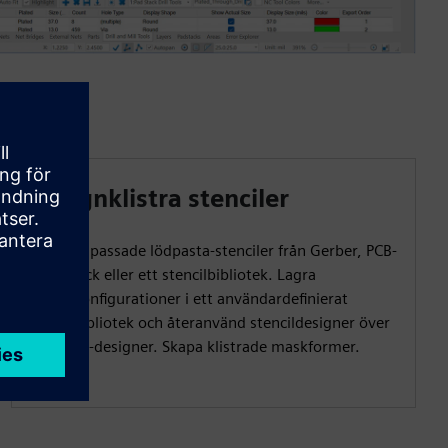
Designklistra stenciler
Skapa anpassade lödpasta-stenciler från Gerber, PCB-
fotavtryck eller ett stencilbibliotek. Lagra
stencilkonfigurationer i ett användardefinierat
stencilbibliotek och återanvänd stencildesigner över
flera PCB-designer. Skapa klistrade maskformer.