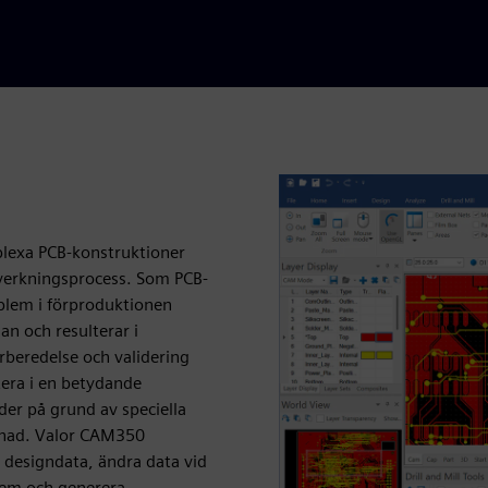
mplexa PCB-konstruktioner
llverkningsprocess. Som PCB-
roblem i förproduktionen
n och resulterar i
örberedelse och validering
ltera i en betydande
der på grund av speciella
stnad. Valor CAM350
 designdata, ändra data vid
blem och generera