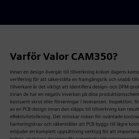
Varför Valor CAM350?
Innan en design övergår till tillverkning kräver dagens ko
verifiering för att säkerställa en framgångsrik och snabb ti
tillverkare är det viktigt att identifiera design- och DFM-p
innan de har en negativ inverkan på dina produktionsschema
kostsamt skrot eller förseningar i leveransen. Inspektion, f
av en PCB-design innan den släpps till tillverkning kan resu
effektivitetsökning. Det minskar risken för oväntade kostna
hanteringskrav och säkerställer att PCB byggs till lägre ko
erbjuder en komplett uppsättning verktyg för att importera
behov, analysera designen för potentiella tillverkningspro