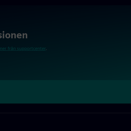
sionen
ner från supportcenter
.