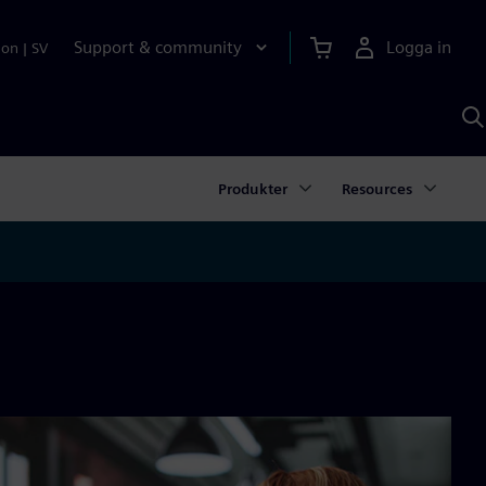
Support & community
Logga in
ion
|
SV
S
m
S
A
Produkter
Resources