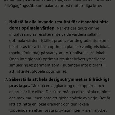
tillvägagångssätt som balanserar två motstridiga krav:
Nollställa alla lovande resultat för att snabbt hitta
deras optimala värden.
När ett designutrymme
initialt samplas resulterar de valda värdena sällan i
optimala värden. Istället producerar de gradienter som
bearbetas för att hitta optimala platser (vanligtvis lokala
maxima/minima) på svarsytan. Att nollställa ett lokalt
(men inte globalt) optimalt resultat kräver ytterligare
simuleringsexperiment som i slutändan inte bidrar till
att hitta det globala optimumet.
Säkerställa att hela designutrymmet är tillräckligt
provtagat.
Tänk på en äggkartong där topparna och
dalarna är lite olika. Det finns många olika lokala minima
och maxima - men bara ett globalt värde av varje. Det är
lätt att hitta en lokal gradient och den lokala
toppen/dalen efter första provtagningen - men mycket