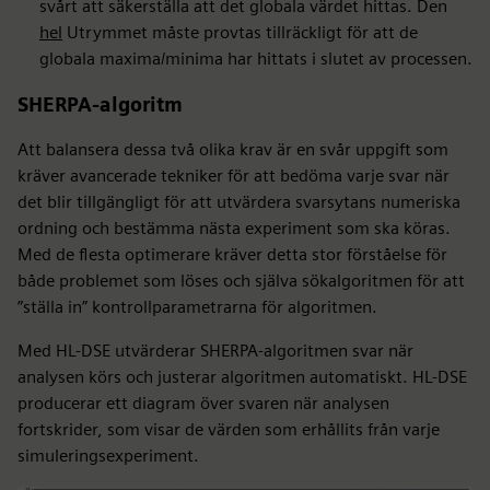
svårt att säkerställa att det globala värdet hittas. Den
hel
Utrymmet måste provtas tillräckligt för att de
globala maxima/minima har hittats i slutet av processen.
SHERPA-algoritm
Att balansera dessa två olika krav är en svår uppgift som
kräver avancerade tekniker för att bedöma varje svar när
det blir tillgängligt för att utvärdera svarsytans numeriska
ordning och bestämma nästa experiment som ska köras.
Med de flesta optimerare kräver detta stor förståelse för
både problemet som löses och själva sökalgoritmen för att
”ställa in” kontrollparametrarna för algoritmen.
Med HL-DSE utvärderar SHERPA-algoritmen svar när
analysen körs och justerar algoritmen automatiskt. HL-DSE
producerar ett diagram över svaren när analysen
fortskrider, som visar de värden som erhållits från varje
simuleringsexperiment.