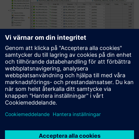
I vissa applikationer räcker det inte att bara utföra
simuleringsexperiment och hitta optimala konfigurationer,
eftersom det är målet att veta hur designen beter sig i
miljontals fall. Till exempel, när en design är optimerad,
kanske användaren vill förutsäga tillverkningsavkastning
över miljoner enheter. I det här fallet är variablerna
designens parametrar, men deras intervall blir fördelningen
av värden man kan förvänta sig att se som ett resultat av
tillverkningstoleranser.
Att köra miljontals simuleringsexperiment är
uppenbarligen inte praktiskt, så en anpassad matematisk
eller surrogatmodell skapas som nära matchar designens
input/output-beteende inom parameterområdet. Denna