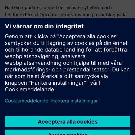
Håll dig uppdaterad med de senaste nyheterna och
höjdpunkterna i Opcenter-programvaran på vår bloggsida.
Besök bloggen
Opcentergemenskap
Gå med i konversationen eller få svar på alla dina Opcenter-
programvarufrågor.
Besök communityn