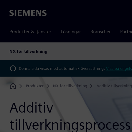
Siemens
Produkter & tjänster
Lösningar
Branscher
Partn
NX för tillverkning
Denna sida visas med automatisk översättning.
Visa på engels
Produkter
NX för tillverkning
Additiv tillverkning
Home
Additiv
tillverkningsproces