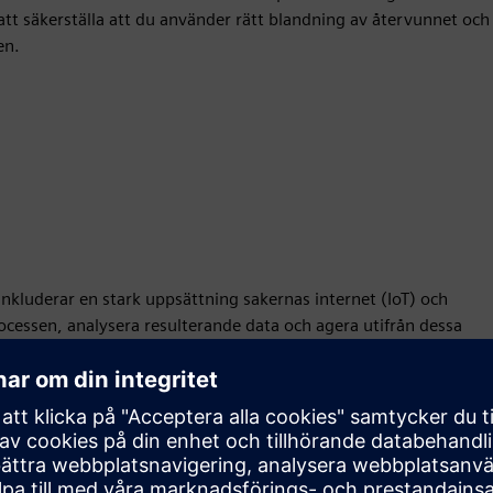
l att säkerställa att du använder rätt blandning av återvunnet och
en.
kluderar en stark uppsättning sakernas internet (IoT) och
cessen, analysera resulterande data och agera utifrån dessa
plingsslinga gör att du kan mata insikter tillbaka till
ket optimerar nästa generations innovation.