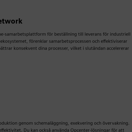
etwork
samarbetsplattform för beställning till leverans för industriell
 ekosystemet, förenklar samarbetsprocessen och effektiviserar
ättrar konsekvent dina processer, vilket i slutändan accelererar
roduktion genom schemaläggning, exekvering och övervakning.
h effektivitet. Du kan också använda Opcenter-lösningar för att