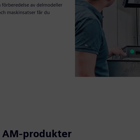
n förberedelse av delmodeller
och maskinsatser får du
r AM-produkter