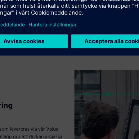
ngar
ufacturing-lösningar: Essentials, Standard, Advanced och Premium
ring
om levereras via vår Value-
illägg gör att du kan anpassa