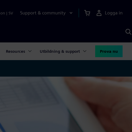
Support & community
Logga in
ion
|
SV
S
m
S
A
Resources
Utbildning & support
Prova nu