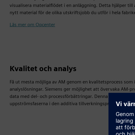
visualisera materialflödet i en anläggning. Detta hjälper til
nytt material för de olika utskriftsjobb du utför i hela fabrik
Läs mer om Opcenter
Kvalitet och analys
Få ut mesta möjliga av AM genom en kvalitetsprocess som in
analyslösningar. Siemens ger möjlighet att övervaka AM-pro
data med del- och processförbättringar. Denna slutna återkop
uppströmsfaserna i den additiva tillverkningsprocessen, vil