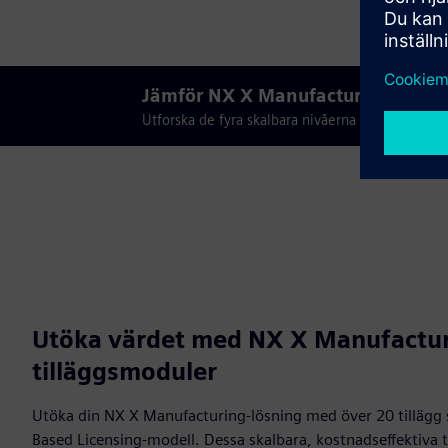
Jämför NX X Manufacturing-lösni
Utforska de fyra skalbara nivåerna av NX X Man
Utöka värdet med NX X Manufactu
tilläggsmoduler
Utöka din NX X Manufacturing-lösning med över 20 tillägg s
Based Licensing-modell. Dessa skalbara, kostnadseffektiva t