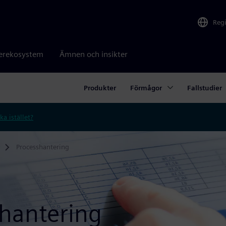
Reg
erekosystem
Ämnen och insikter
Produkter
Förmågor
Fallstudier
ka istället?
Processhantering
shantering