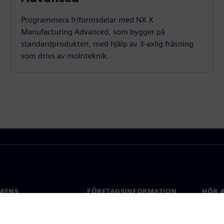
Programmera friformsdelar med NX X
Manufacturing Advanced, som bygger på
standardprodukten, med hjälp av 3-axlig fräsning
som drivs av molnteknik.
MENS
FÖRETAGSINFORMATION
HÖR A
Företag
Konta