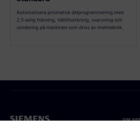
Automatisera prismatisk delprogrammering med
2,5-axlig fräsning, håltillverkning, svarvning och
sondering på maskinen som drivs av molnteknik.
OM SIE
Om oss