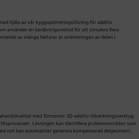
med hjälp av vår byggoptimeringslösning för additiv
 som använder en beräkningsmetod för att simulera flera
 beroende av många faktorer är orienteringen av delen i
tahandskvalitet med Simcenter 3D-additiv tillverkningsverktyg.
kriftsprocessen. Lösningen kan identifiera problemområden som
astare och kan automatiskt generera kompenserad delgeometri.