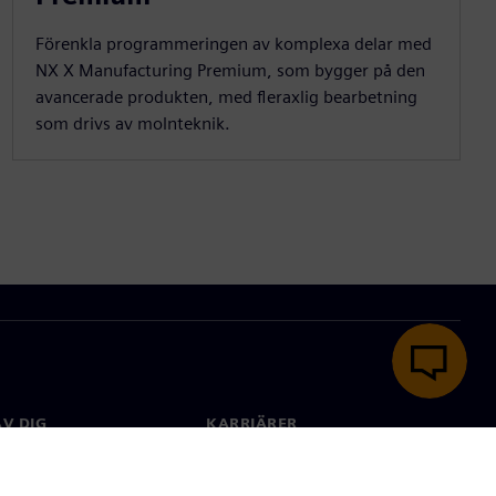
Förenkla programmeringen av komplexa delar med
NX X Manufacturing Premium, som bygger på den
avancerade produkten, med fleraxlig bearbetning
som drivs av molnteknik.
V DIG
KARRIÄRER
kt
Jobb & Karriär