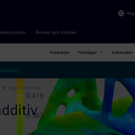
Reg
erekosystem
Ämnen och insikter
Produkter
Förmågor
Fallstudier
ka istället?
Bygg simulering
dditiv