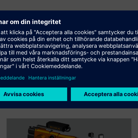
ngsprodukter
additiv tillverkningsdesign.