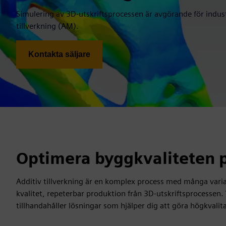
Simulering av 3D-utskriftsprocessen är avgörande för indust
tillverkning (AM).
Kontakta säljare
Optimera byggkvaliteten på
Additiv tillverkning är en komplex process med många variab
kvalitet, repeterbar produktion från 3D-utskriftsprocesse
tillhandahåller lösningar som hjälper dig att göra högkvalitat