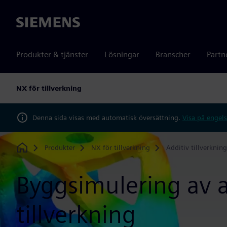
Siemens
Produkter & tjänster
Lösningar
Branscher
Partn
NX för tillverkning
Denna sida visas med automatisk översättning.
Visa på engels
Produkter
NX för tillverkning
Additiv tillverkning
Home
Byggsimulering av a
tillverkning