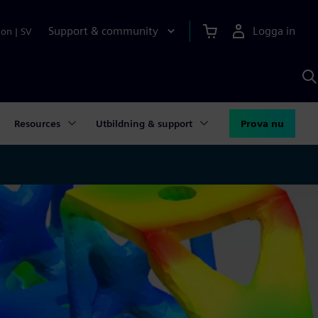
Support & community
Logga in
ion
|
SV
S
m
S
A
Resources
Utbildning & support
Prova nu