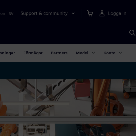
Support & community
Logga in
ion
|
SV
S
m
S
A
sningar
Förmågor
Partners
Medel
Konto