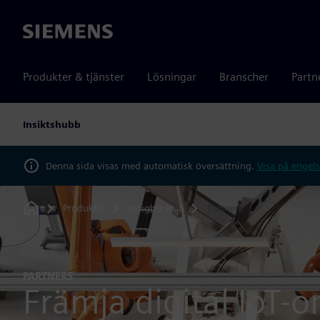
Siemens
Produkter & tjänster
Lösningar
Branscher
Partn
Insiktshubb
Denna sida visas med automatisk översättning.
Visa på engels
Produkter
Insights Hub
Partners
Home
PARTNERS
Främja digital IoT-