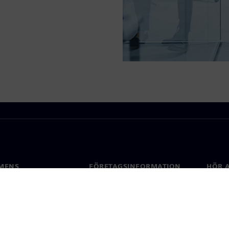
MENS
FÖRETAGSINFORMATION
HÖR A
Företag
Konta
ap
Investerarrelationer
Kontor
 & press
Strategi