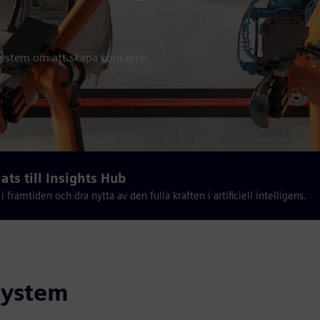
osystem om att skapa kontakter.
ts till Insights Hub
 framtiden och dra nytta av den fulla kraften i artificiell intelligens.
system