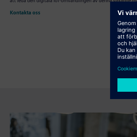
att leda den digitala IoT-omvandlingen av denna växande m
Kontakta oss