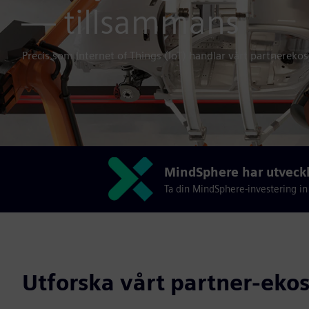
— tillsammans
Precis som Internet of Things (IoT) handlar vårt partnerek
MindSphere har utveckla
Ta din MindSphere-investering in i
Utforska vårt partner-eko