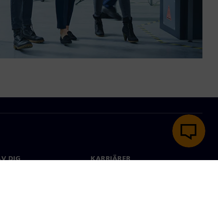
V DIG
KARRIÄRER
kt
Jobb & Karriär
 över hela världen
Lediga tjänster