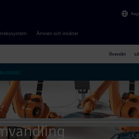
Reg
erekosystem
Ämnen och insikter
Översikt
Lö
ka istället?
omvandling