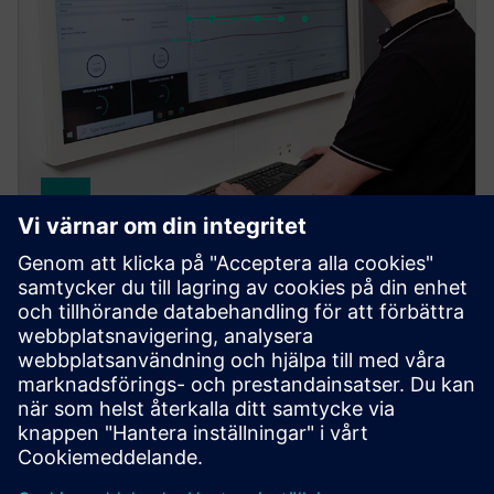
Brownfield Analytics
Brownfield Analytics: Fast visibility into production
KPIs and machine health. Improves productivity,
reduces downtime, integrates insights with existing
systems.