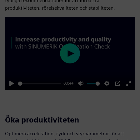
tydliga rekommendationer för att förbättra
produktiviteten, rörelsekvaliteten och stabiliteten.
Play
00:44
Play
Mute
Settings
PIP
Enter
fulls
Öka produktiviteten
Optimera acceleration, ryck och styrparametrar för att