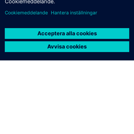
Möt den högre efterfrågan på noll defekter och följ
säkerhetsstandarder och föreskrifter inom fordons- och IC-
industrin. Tessent Safety and Security utvecklar
kontinuerligt teknik för att möta dina behov av att
förbättra säkerheten, optimera säkerheten, säkerställa
kvalitet och öka tillförlitligheten.