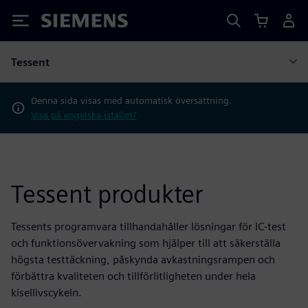
Siemens
Tessent
Denna sida visas med automatisk översättning.
Visa på engelska istället?
Tessent produkter
Tessents programvara tillhandahåller lösningar för IC-test
och funktionsövervakning som hjälper till att säkerställa
högsta testtäckning, påskynda avkastningsrampen och
förbättra kvaliteten och tillförlitligheten under hela
kisellivscykeln.