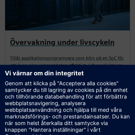
Övervakning under livscykeln
Tillåt applikationsprogramvara som körs på en SoC för
att övervaka verksamheten effektivt. Låt produkterna
successivt förfinas och optimeras baserat på data som
samlats in i verklig användning - inte bara i labbet.
Säkerhet och trygghet