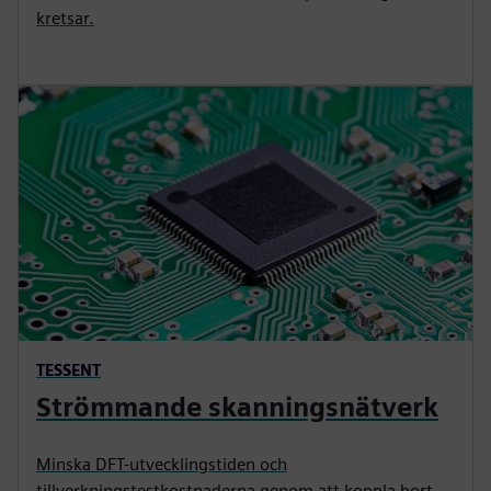
kretsar.
TESSENT
Strömmande skanningsnätverk
Minska DFT-utvecklingstiden och
tillverkningstestkostnaderna genom att koppla bort