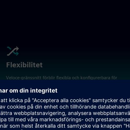
Flexibilitet
Veloce-gränssnitt förblir flexibla och konfigurerbara för
att möta olika marknads- och applikationskrav.