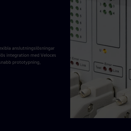
exibla anslutningslösningar
mlös integration med Veloces
 snabb prototypning,