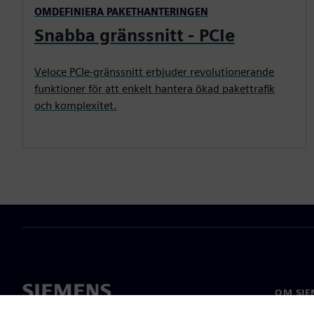
OMDEFINIERA PAKETHANTERINGEN
Snabba gränssnitt - PCIe
Veloce PCIe-gränssnitt erbjuder revolutionerande
funktioner för att enkelt hantera ökad pakettrafik
och komplexitet.
OM SIE