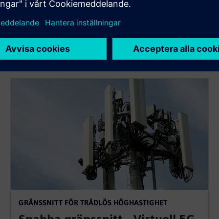
GRÄNSSNITT FÖR TRÅDLÖS HÖGHASTIGHET