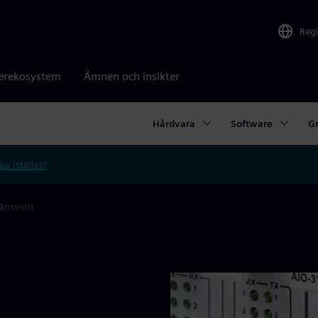
Reg
erekosystem
Ämnen och insikter
Hårdvara
Software
Gr
ka istället?
änssnitt