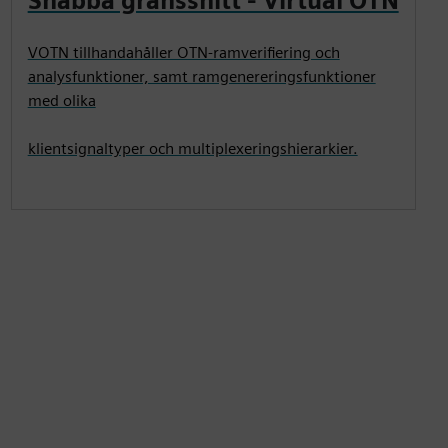
Snabba gränssnitt - Virtual OTN
VOTN tillhandahåller OTN-ramverifiering och
analysfunktioner, samt ramgenereringsfunktioner
med olika
klientsignaltyper och multiplexeringshierarkier.