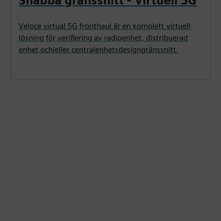
Snabba gränssnitt - Virtuell 5G
Veloce virtual 5G fronthaul är en komplett virtuell
lösning för verifiering av radioenhet, distribuerad
enhet och/eller centralenhetsdesigngränssnitt.