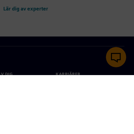
Lär dig av experter
V DIG
KARRIÄRER
kt
Jobb & Karriär
 över hela världen
Lediga tjänster