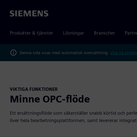
Siemens
Produkter & tjänster
Lösningar
Branscher
Partn
Denna sida visas med automatisk översättning.
Visa på engels
VIKTIGA FUNKTIONER
Minne OPC-flöde
Ett ersättningsflöde som säkerställer snabb körtid och perf
över hela bearbetningsplattformen, samt levererar integrat