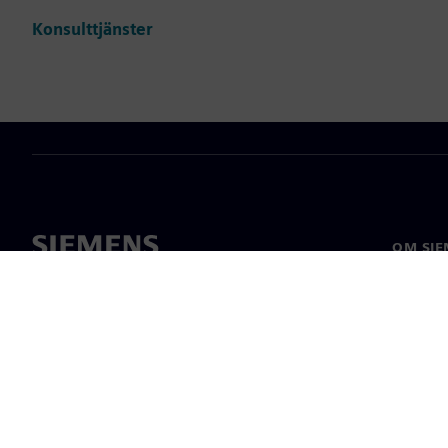
Konsulttjänster
OM SIE
Om oss
Ledarsk
Nyheter