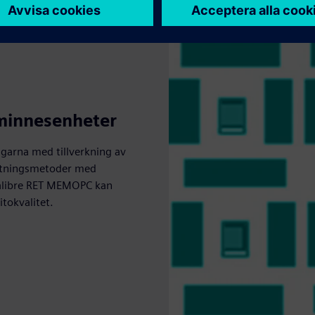
 minnesenheter
garna med tillverkning av
etningsmetoder med
Calibre RET MEMOPC kan
itokvalitet.