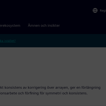
Reg
erekosystem
Ämnen och insikter
ka istället?
ekt konsistens av korrigering över arrayen, ger en förlängning
ionsarbete och förfining för symmetri och konsistens.