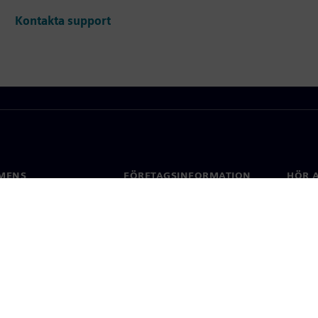
Kontakta support
MENS
FÖRETAGSINFORMATION
HÖR A
Företag
Konta
ap
Investerarrelationer
Kontor
 & press
Strategi