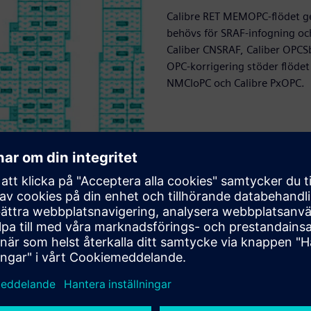
Calibre RET MEMOPC-flödet ger
behövs för SRAF-infogning oc
Caliber CNSRAF, Caliber OPCSb
OPC-korrigering stöder flöde
NMCloPC och Calibre PxOPC.