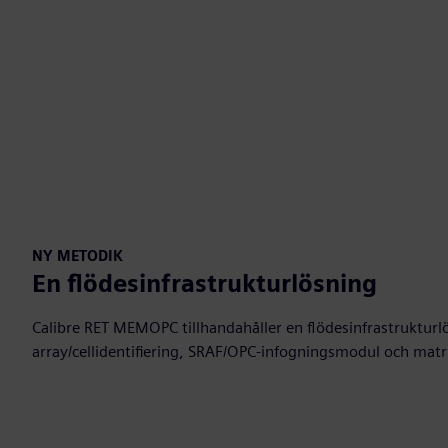
NY METODIK
En flödesinfrastrukturlösning
Calibre RET MEMOPC tillhandahåller en flödesinfrastruktur
array/cellidentifiering, SRAF/OPC-infogningsmodul och matri