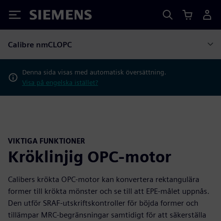
Siemens
Calibre nmCLOPC
Denna sida visas med automatisk översättning.
Visa på engelska istället?
VIKTIGA FUNKTIONER
Kröklinjig OPC-motor
Calibers krökta OPC-motor kan konvertera rektangulära
former till krökta mönster och se till att EPE-målet uppnås.
Den utför SRAF-utskriftskontroller för böjda former och
tillämpar MRC-begränsningar samtidigt för att säkerställa