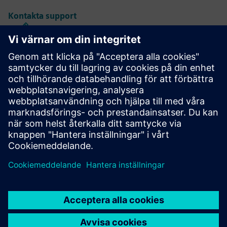
Kontakta support
Kaliber IC Design & Tillverkning
Verktygssviten Calibre ger exakt, effektiv, omfattande IC-
verifiering och optimering över alla processnoder och
designstilar samtidigt som resursanvändning och
bandutningsscheman minimeras.
Lär dig av experter