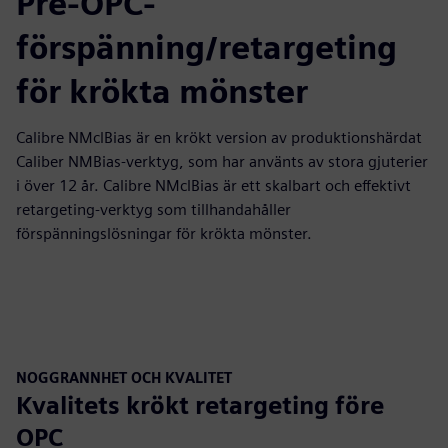
Pre-OPC-
förspänning/retargeting
för krökta mönster
Calibre NMclBias är en krökt version av produktionshärdat
Caliber NMBias-verktyg, som har använts av stora gjuterier
i över 12 år. Calibre NMclBias är ett skalbart och effektivt
retargeting-verktyg som tillhandahåller
förspänningslösningar för krökta mönster.
NOGGRANNHET OCH KVALITET
Kvalitets krökt retargeting före
OPC