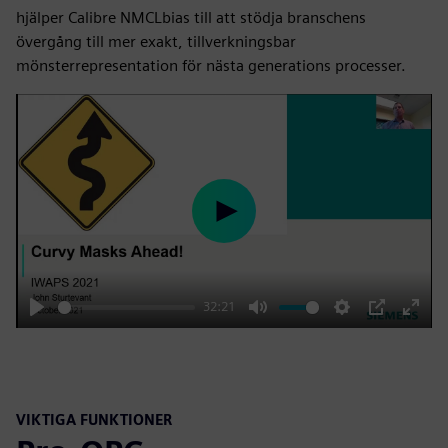
hjälper Calibre NMCLbias till att stödja branschens
övergång till mer exakt, tillverkningsbar
mönsterrepresentation för nästa generations processer.
Play
32:21
Play
Mute
Settings
PIP
Enter
fulls
VIKTIGA FUNKTIONER