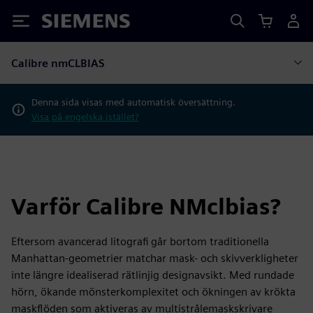
Siemens
Calibre nmCLBIAS
Denna sida visas med automatisk översättning.
Visa på engelska istället?
Varför Calibre NMclbias?
Eftersom avancerad litografi går bortom traditionella
Manhattan-geometrier matchar mask- och skivverkligheter
inte längre idealiserad rätlinjig designavsikt. Med rundade
hörn, ökande mönsterkomplexitet och ökningen av krökta
maskflöden som aktiveras av multistrålemaskskrivare