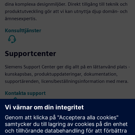
dina komplexa designmiljöer. Direkt tillgång till teknik och
produktutveckling gör att vi kan utnyttja djup domän- och
ämnesexpertis.
Konsulttjänster
Supportcenter
Siemens Support Center ger dig allt på en lättanvänd plats -
kunskapsbas, produktuppdateringar, dokumentation,
supportärenden, licens/beställningsinformation med mera.
Kontakta support
Kaliber IC Design & Tillverkning
Verktygssviten Calibre ger exakt, effektiv, omfattande IC-