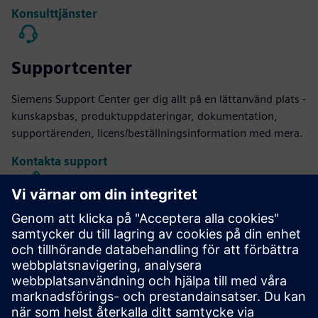
Konsulttjänster
Supportcenter
Siemens Support Center ger dig allt på en lättanvänd plats -
kunskapsbas, produktuppdateringar, dokumentation,
supportärenden, licens/beställningsinformation med mera.
Kontakta support
Kaliber IC Design & Tillverkning
Verktygssviten Calibre ger exakt, effektiv, omfattande IC-
verifiering och optimering över alla processnoder och
designstilar samtidigt som resursanvändning och
bandutningsscheman minimeras.