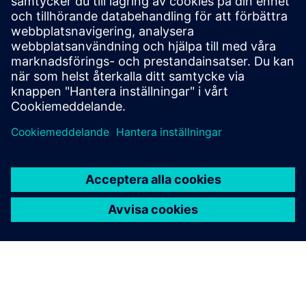
Verktygssviten Calibre ger exakt, effektiv, omfattande IC-
verifiering och optimering över alla processnoder och
designstilar samtidigt som resursanvändning och
bandutningsscheman minimeras.
Lär dig av experter