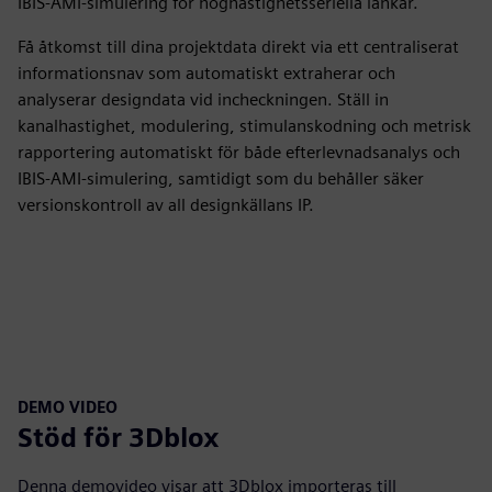
IBIS-AMI-simulering för höghastighetsseriella länkar.
Få åtkomst till dina projektdata direkt via ett centraliserat
informationsnav som automatiskt extraherar och
analyserar designdata vid incheckningen. Ställ in
kanalhastighet, modulering, stimulanskodning och metrisk
rapportering automatiskt för både efterlevnadsanalys och
IBIS-AMI-simulering, samtidigt som du behåller säker
versionskontroll av all designkällans IP.
DEMO VIDEO
Stöd för 3Dblox
Denna demovideo visar att 3Dblox importeras till