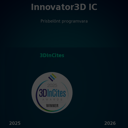
Innovator3D IC
Prisbelönt programvara
3DInCites
C
2025
2026