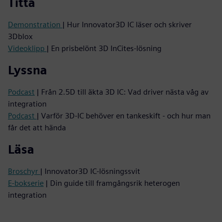
Titta
Demonstration
| Hur Innovator3D IC läser och skriver
3Dblox
Videoklipp
| En prisbelönt 3D InCites-lösning
Lyssna
Podcast
| Från 2.5D till äkta 3D IC: Vad driver nästa våg av
integration
Podcast
| Varför 3D-IC behöver en tankeskift - och hur man
får det att hända
Läsa
Broschyr
| Innovator3D IC-lösningssvit
E-bokserie
| Din guide till framgångsrik heterogen
integration