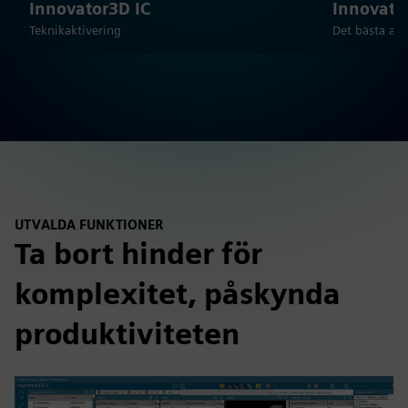
Innovator3D IC
Innovato
Teknikaktivering
Det bästa av
UTVALDA FUNKTIONER
Ta bort hinder för
komplexitet, påskynda
produktiviteten