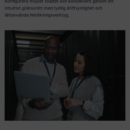
Konfigurera miljöer snabbt och konsekvent genom ett
intuitivt gränssnitt med tydlig driftsynlighet och
lättanvända felsökningsverktyg.