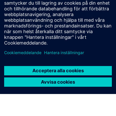
Industries Software för att implementera HPCworks
Navops på AWS, vilket möjliggjorde skalbar,
högpresterande vetenskaplig forskning.
Läsa