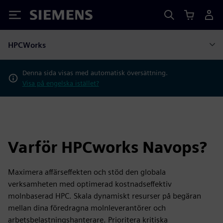
Siemens
HPCWorks
Denna sida visas med automatisk översättning.
Visa på engelska istället?
Varför HPCworks Navops?
Maximera affärseffekten och stöd den globala
verksamheten med optimerad kostnadseffektiv
molnbaserad HPC. Skala dynamiskt resurser på begäran
mellan dina föredragna molnleverantörer och
arbetsbelastningshanterare. Prioritera kritiska