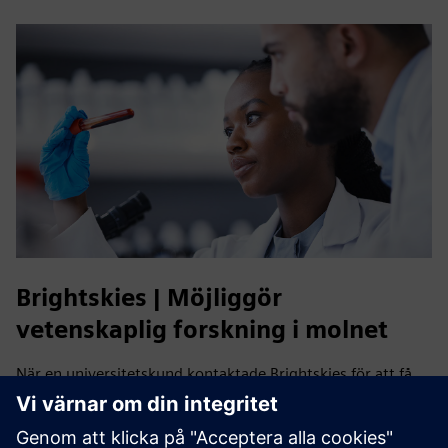
Brightskies | Möjliggör
vetenskaplig forskning i molnet
När en universitetskund kontaktade Brightskies för att få
hjälp med att konfigurera kraftfulla datorresurser i molnet
utnyttjade Brightskies sin djupa tekniska expertis för att
undersöka, testa och samarbeta med Siemens Digital