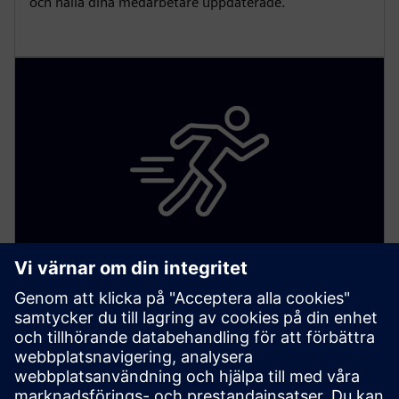
och hålla dina medarbetare uppdaterade.
Förbättrad incidenthantering
Använd en omfattande fastighetshanteringstjänst som
går utöver varningar. Hantera alla kritiska aviseringar
för en smart hanterad anläggning.