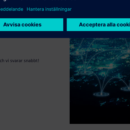
h vi svarar snabbt!