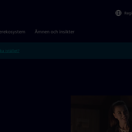
Reg
erekosystem
Ämnen och insikter
ka istället?