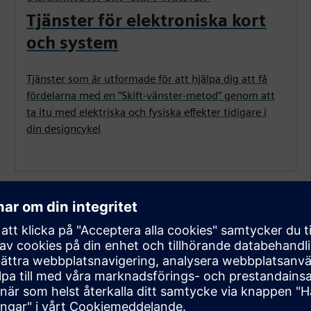
Tjänster för elektroniska kort
och system
Tjänster som är utformade för att hjälpa dig att få
fördelarna med en ”Skift-vänster-metod” genom att
ta itu med elektriska och fysiska effekter tidigare i
din designcykel