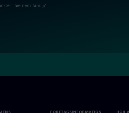
nster i Siemens familj?
MENS
FÖRETAGSINFORMATION
HÖR A
Företag
Konta