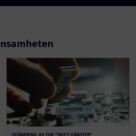
lönsamheten
UTJÄMNING AV DIN ”SKIFT-VÄNSTER”