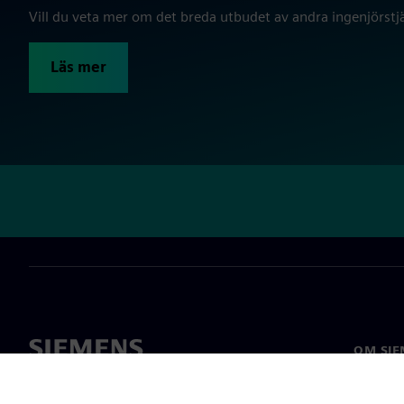
Vill du veta mer om det breda utbudet av andra ingenjörstjä
Läs mer
OM SIE
Om oss