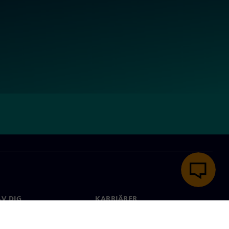
V DIG
KARRIÄRER
kt
Jobb & Karriär