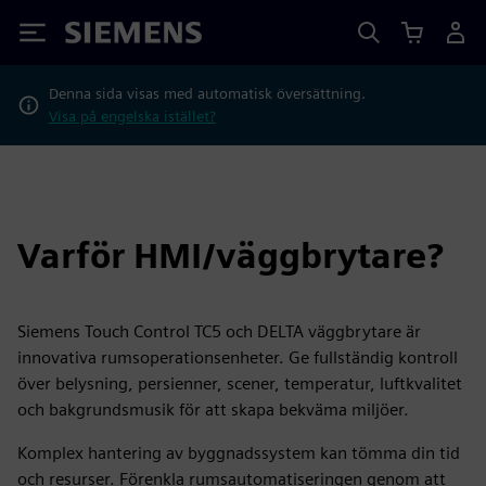
Siemens
Denna sida visas med automatisk översättning.
Visa på engelska istället?
Varför HMI/väggbrytare?
Siemens Touch Control TC5 och DELTA väggbrytare är
innovativa rumsoperationsenheter. Ge fullständig kontroll
över belysning, persienner, scener, temperatur, luftkvalitet
och bakgrundsmusik för att skapa bekväma miljöer.
Komplex hantering av byggnadssystem kan tömma din tid
och resurser. Förenkla rumsautomatiseringen genom att