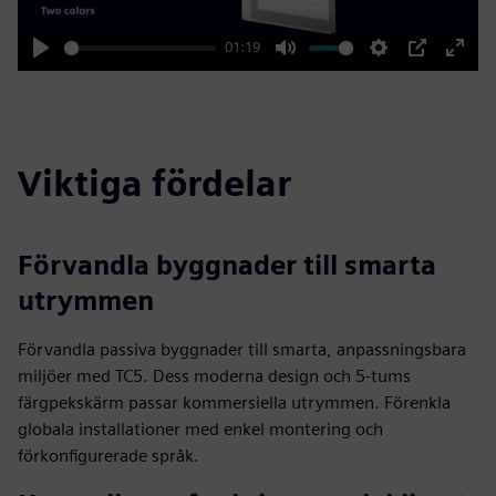
01:19
Play
Mute
Settings
PIP
Enter
fulls
Viktiga fördelar
Förvandla byggnader till smarta
utrymmen
Förvandla passiva byggnader till smarta, anpassningsbara
miljöer med TC5. Dess moderna design och 5-tums
färgpekskärm passar kommersiella utrymmen. Förenkla
globala installationer med enkel montering och
förkonfigurerade språk.