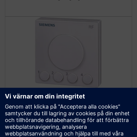
DELTA style väggbrytare
Konfigurera väggbrytare i DELTA style med ett, två
eller fyra vertikala knapppar. Tilldela växling, dimning,
dörrklocka, solskydd eller scen/effektkontroll till varje