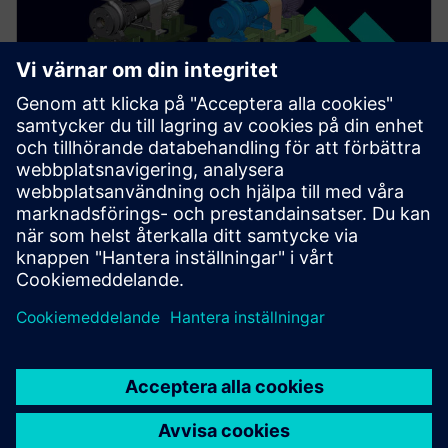
Ämnet Assembly innehåller information om hur du
förenklar montering och modellering mellan delar