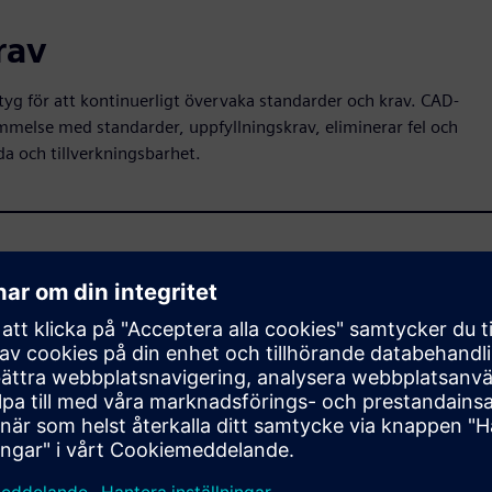
rav
ktyg för att kontinuerligt övervaka standarder och krav. CAD-
ämmelse med standarder, uppfyllningskrav, eliminerar fel och
a och tillverkningsbarhet.
programvara