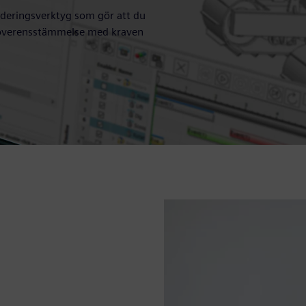
ideringsverktyg som gör att du
r överensstämmelse med kraven