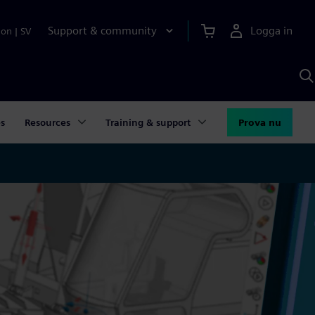
Support & community
Logga in
ion
|
SV
S
m
S
A
es
Resources
Training & support
Prova nu