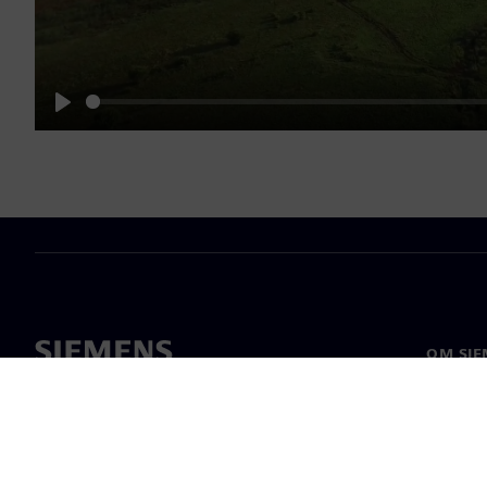
Play
OM SIE
Om oss
Ledarsk
Nyheter