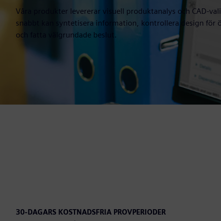
Våra produkter levererar visuell produktanalys och CAD-val
snabbt kan syntetisera information, kontrollera design fö
och fatta välgrundade beslut.
30-DAGARS KOSTNADSFRIA PROVPERIODER