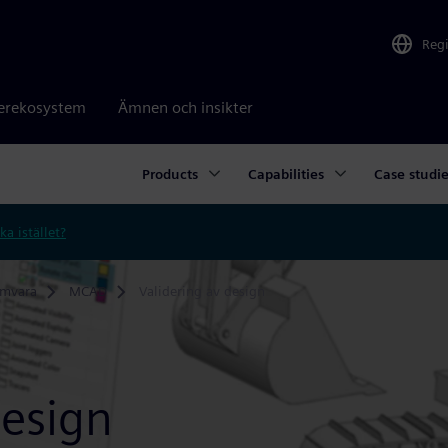
Reg
erekosystem
Ämnen och insikter
Products
Capabilities
Case studi
ka istället?
amvara
MCAD
Validering av design
design