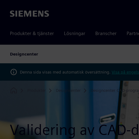
Siemens
Produkter & tjänster
Lösningar
Branscher
Partn
Designcenter
Denna sida visas med automatisk översättning.
Visa på engels
Produkter
Designcenter
Designcenter CAD-progr
Home
Validering av CAD-