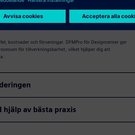
sfel, kostnader och förseningar. DFMPro för Designcenter ger
ssen för tillverkningsbarhet, vilket hjälper dig att
ka.
deringen
 hjälp av bästa praxis