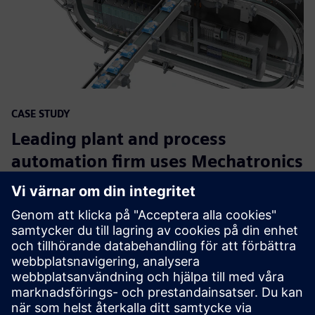
CASE STUDY
Leading plant and process
automation firm uses Mechatronics
Concept Designer to develop
flexible packaging machines for
the cosmetics industry
Företag:
Festo
Bransch:
Industrial machinery
Plats:
Esslingen, Germany