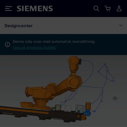
Siemens
Designcenter
Denna sida visas med automatisk översättning.
Visa på engelska istället?