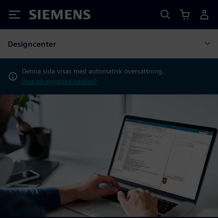
Siemens
Designcenter
Denna sida visas med automatisk översättning.
Visa på engelska istället?