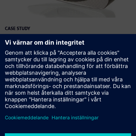
CASE STUDY
Golf club manufacturer uses NX
and Teamcenter Manufacturing to
digitalize production processes
Företag:
ARGOLF
Bransch:
Consumer products & retail
Plats:
Jupiter, Florida, United States
Siemens programvara:
NX, Teamcenter