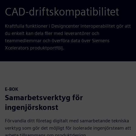
CAD-driftskompatibilitet
Kraftfulla funktioner i Designcenter interoperabilitet gör att
du enkelt kan dela filer med leverantörer och
teammedlemmar och överföra data över Siemens
Xcelerators produktportfölj.
E-BOK
Samarbetsverktyg för
ingenjörskonst
Förvandla ditt företag digitalt med samarbetande tekniska
verktyg som gör det möjligt för isolerade ingenjörsteam att
arbeta tillsammans om produktdesign.