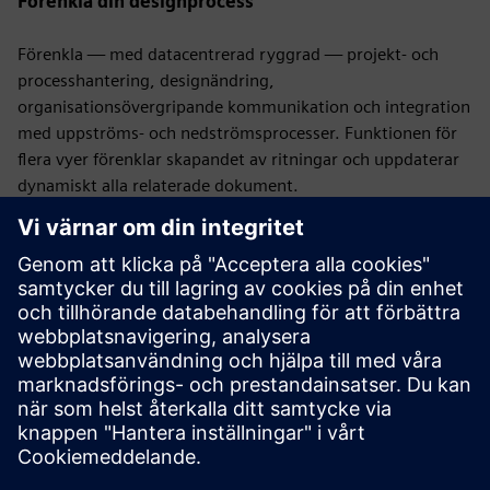
Förenkla din designprocess
Förenkla — med datacentrerad ryggrad — projekt- och
processhantering, designändring,
organisationsövergripande kommunikation och integration
med uppströms- och nedströmsprocesser. Funktionen för
flera vyer förenklar skapandet av ritningar och uppdaterar
dynamiskt alla relaterade dokument.
Spara tid och ansträngning
Manipulera buntar för att
minska tiden som krävs för att skapa komplexa
formtavellayouter. Identifiera problem och genomdriva
bästa praxis med automatiserade
konstruktionsregelkontroller. Datahanteringsfaciliteter
förenklar revisionshanteringen och eliminerar
transkriptionsfel som är vanliga för traditionella filbaserade
processer.