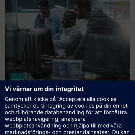
CAPITAL
Capital Connectors
Capital Connectors möjliggör sömlös elektrisk
datadelning med MCAD, PLM och
simuleringsverktyg.