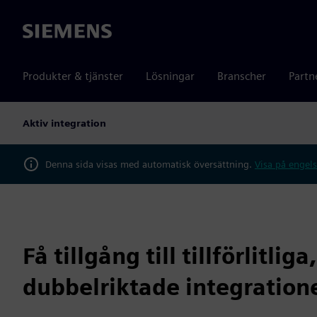
Siemens
Produkter & tjänster
Lösningar
Branscher
Partn
Aktiv integration
Denna sida visas med automatisk översättning.
Visa på engels
Få tillgång till tillförlitlig
dubbelriktade integration