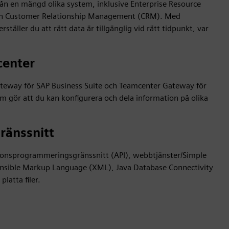
ån en mängd olika system, inklusive Enterprise Resource
och Customer Relationship Management (CRM). Med
äller du att rätt data är tillgänglig vid rätt tidpunkt, var
center
Gateway för SAP Business Suite och Teamcenter Gateway för
 som gör att du kan konfigurera och dela information på olika
ränssnitt
ationsprogrammeringsgränssnitt (API), webbtjänster/Simple
tensible Markup Language (XML), Java Database Connectivity
latta filer.