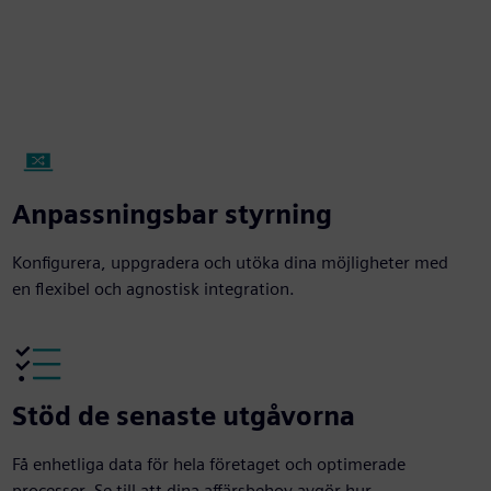
Anpassningsbar styrning
Konfigurera, uppgradera och utöka dina möjligheter med
en flexibel och agnostisk integration.
Stöd de senaste utgåvorna
Få enhetliga data för hela företaget och optimerade
processer. Se till att dina affärsbehov avgör hur