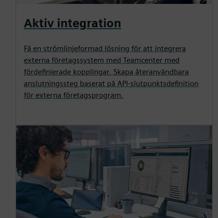
Aktiv integration
Få en strömlinjeformad lösning för att integrera
externa företagssystem med Teamcenter med
fördefinierade kopplingar. Skapa återanvändbara
anslutningssteg baserat på API-slutpunktsdefinition
för externa företagsprogram.