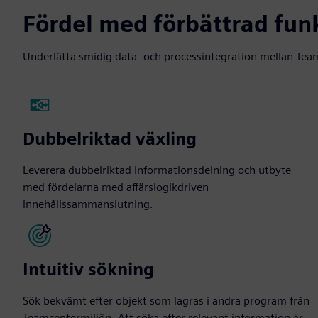
Fördel med förbättrad funk
Underlätta smidig data- och processintegration mellan Team
Dubbelriktad växling
Leverera dubbelriktad informationsdelning och utbyte
med fördelarna med affärslogikdriven
innehållssammanslutning.
Intuitiv sökning
Sök bekvämt efter objekt som lagras i andra program från
Teamcentermiljön. Att söka efter relevant information är