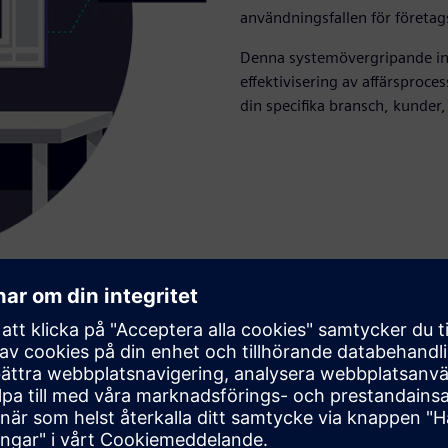
användningsfallen för företag
Denna systemövergripande in
effektivisering av affärsproces
din specifika bransch, kunder,