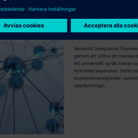
Semantisk integr
Semantic Integration Framew
genom att införa ett standard
ett universellt språk mellan 
förenklad expansion. Detta ne
implementeringstiden samtidig
uppdateringar.