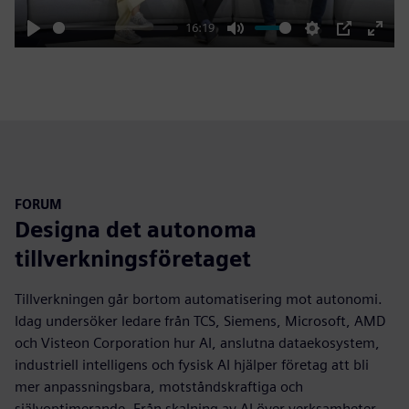
16:19
Play
Mute
Settings
PIP
Enter
fulls
FORUM
Designa det autonoma
tillverkningsföretaget
Tillverkningen går bortom automatisering mot autonomi.
Idag undersöker ledare från TCS, Siemens, Microsoft, AMD
och Visteon Corporation hur AI, anslutna dataekosystem,
industriell intelligens och fysisk AI hjälper företag att bli
mer anpassningsbara, motståndskraftiga och
självoptimerande. Från skalning av AI över verksamheter