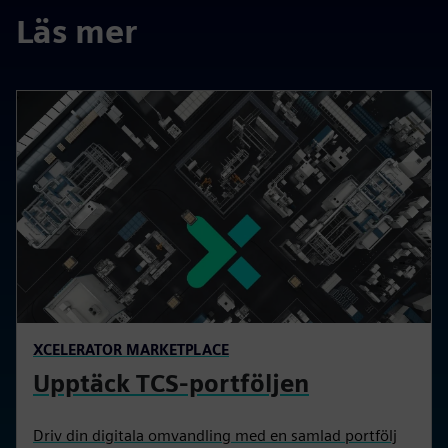
Läs mer
XCELERATOR MARKETPLACE
Upptäck TCS-portföljen
Driv din digitala omvandling med en samlad portfölj