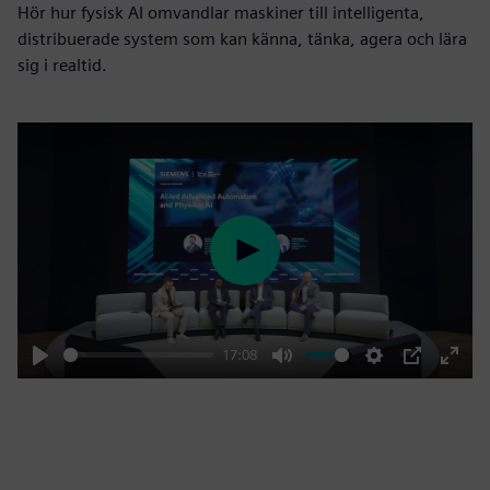
Hör hur fysisk AI omvandlar maskiner till intelligenta,
distribuerade system som kan känna, tänka, agera och lära
sig i realtid.
Play
17:08
Play
Mute
Settings
PIP
Enter
fulls