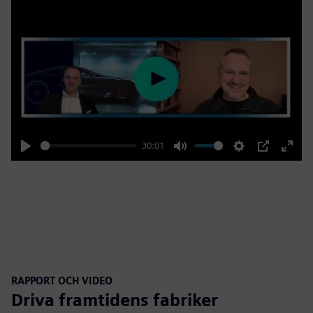
Play
30:01
Play
Mute
Settings
PIP
Enter
fulls
RAPPORT OCH VIDEO
Driva framtidens fabriker