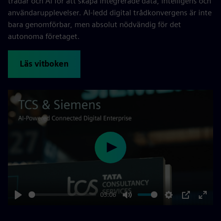
trådar och AI för att skapa integrerade data, intelligens och
användarupplevelser. AI-ledd digital trådkonvergens är inte
bara genomförbar, men absolut nödvändig för det
autonoma företaget.
Läs vitboken
Play
03:06
Play
Mute
Settings
PIP
Enter
fulls