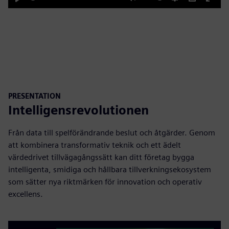
Play
Mute
Settings
PIP
Enter
fulls
PRESENTATION
Intelligensrevolutionen
Från data till spelförändrande beslut och åtgärder. Genom
att kombinera transformativ teknik och ett ädelt
värdedrivet tillvägagångssätt kan ditt företag bygga
intelligenta, smidiga och hållbara tillverkningsekosystem
som sätter nya riktmärken för innovation och operativ
excellens.