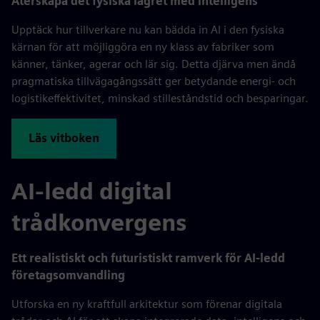
Återskapa det fysiska lagret med intelligens
Upptäck hur tillverkare nu kan bädda in AI i den fysiska
kärnan för att möjliggöra en ny klass av fabriker som
känner, tänker, agerar och lär sig. Detta djärva men ändå
pragmatiska tillvägagångssätt ger betydande energi- och
logistikeffektivitet, minskad stilleståndstid och besparingar.
Läs vitboken
AI-ledd digital
trådkonvergens
Ett realistiskt och futuristiskt ramverk för AI-ledd
företagsomvandling
Utforska en ny kraftfull arkitektur som förenar digitala