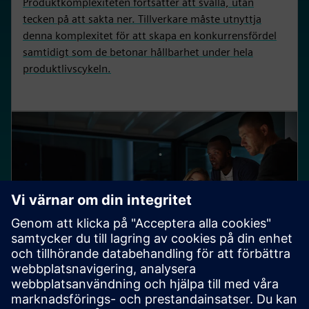
Produktkomplexiteten fortsätter att svälla, utan
tecken på att sakta ner. Tillverkare måste utnyttja
denna komplexitet för att skapa en konkurrensfördel
samtidigt som de betonar hållbarhet under hela
produktlivscykeln.
ANALYTIKERKOMMENTAR FRÅN CIMDATA